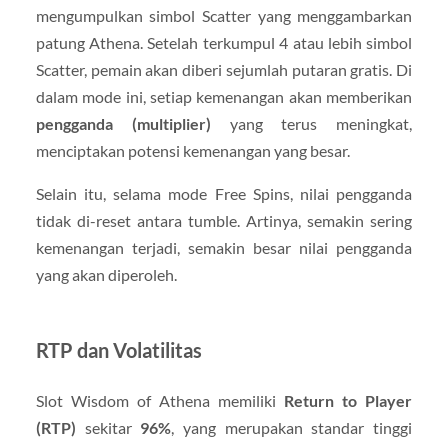
mengumpulkan simbol Scatter yang menggambarkan
patung Athena. Setelah terkumpul 4 atau lebih simbol
Scatter, pemain akan diberi sejumlah putaran gratis. Di
dalam mode ini, setiap kemenangan akan memberikan
pengganda (multiplier)
yang terus meningkat,
menciptakan potensi kemenangan yang besar.
Selain itu, selama mode Free Spins, nilai pengganda
tidak di-reset antara tumble. Artinya, semakin sering
kemenangan terjadi, semakin besar nilai pengganda
yang akan diperoleh.
RTP dan Volatilitas
Slot Wisdom of Athena memiliki
Return to Player
(RTP)
sekitar
96%
, yang merupakan standar tinggi