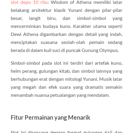
slot depo 10 ribu
Wisdom of Athena memiliki latar
belakang arsitektur klasik Yunani dengan pilar-pilar
besar, langit biru, dan simbol-simbol yang
mencerminkan budaya kuno. Karakter utama seperti
Dewi Athena digambarkan dengan detail yang indah,
menciptakan suasana seolah-olah pemain sedang
berada di dalam kuil suci di puncak Gunung Olympus.
Simbol-simbol pada slot ini terdiri dari artefak kuno,
helm perang, gulungan kitab, dan simbol lainnya yang
berhubungan erat dengan mitologi Yunani. Musik latar
yang megah dan efek suara yang dramatis semakin
menambah nuansa petualangan yang mendalam.
Fitur Permainan yang Menarik
Slot ini dirancang dengan format gulungan 6×5 dan