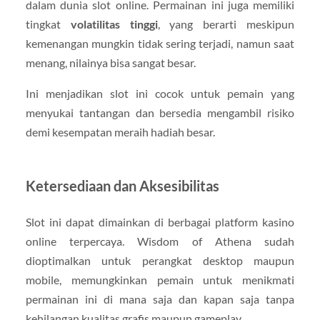
dalam dunia slot online. Permainan ini juga memiliki
tingkat
volatilitas tinggi
, yang berarti meskipun
kemenangan mungkin tidak sering terjadi, namun saat
menang, nilainya bisa sangat besar.
Ini menjadikan slot ini cocok untuk pemain yang
menyukai tantangan dan bersedia mengambil risiko
demi kesempatan meraih hadiah besar.
Ketersediaan dan Aksesibilitas
Slot ini dapat dimainkan di berbagai platform kasino
online terpercaya. Wisdom of Athena sudah
dioptimalkan untuk perangkat desktop maupun
mobile, memungkinkan pemain untuk menikmati
permainan ini di mana saja dan kapan saja tanpa
kehilangan kualitas grafis maupun gameplay.