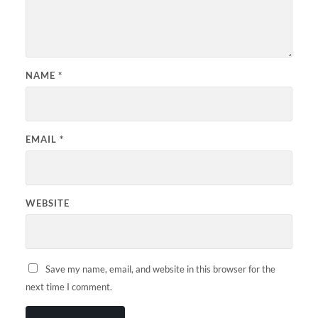
NAME
*
EMAIL
*
WEBSITE
Save my name, email, and website in this browser for the
next time I comment.