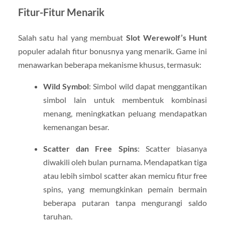
Fitur-Fitur Menarik
Salah satu hal yang membuat
Slot Werewolf’s Hunt
populer adalah fitur bonusnya yang menarik. Game ini
menawarkan beberapa mekanisme khusus, termasuk:
Wild Symbol
: Simbol wild dapat menggantikan
simbol lain untuk membentuk kombinasi
menang, meningkatkan peluang mendapatkan
kemenangan besar.
Scatter dan Free Spins
: Scatter biasanya
diwakili oleh bulan purnama. Mendapatkan tiga
atau lebih simbol scatter akan memicu fitur free
spins, yang memungkinkan pemain bermain
beberapa putaran tanpa mengurangi saldo
taruhan.