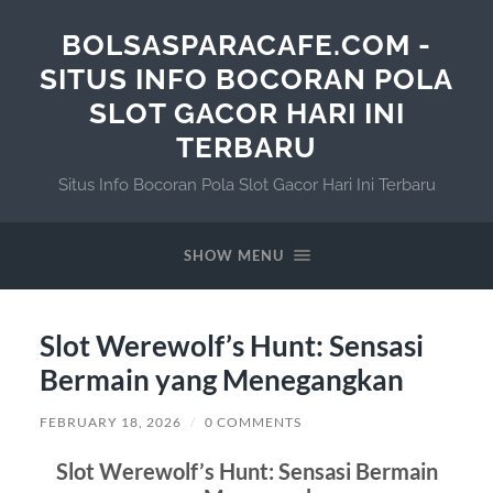
BOLSASPARACAFE.COM -
SITUS INFO BOCORAN POLA
SLOT GACOR HARI INI
TERBARU
Situs Info Bocoran Pola Slot Gacor Hari Ini Terbaru
SHOW MENU
Slot Werewolf’s Hunt: Sensasi
Bermain yang Menegangkan
FEBRUARY 18, 2026
/
0 COMMENTS
Slot Werewolf’s Hunt: Sensasi Bermain