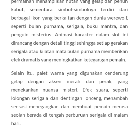
permainan menampilkan hutan yang gelap dan penuh
kabut, sementara simbol-simbolnya terdiri dari
berbagai ikon yang berkaitan dengan dunia werewolf,
seperti bulan purnama, serigala, buku mantra, dan
penguin misterius. Animasi karakter dalam slot ini
dirancang dengan detail tinggi sehingga setiap gerakan
serigala atau kilatan mata bulan purnama memberikan
efek dramatis yang meningkatkan ketegangan pemain.
Selain itu, palet warna yang digunakan cenderung
gelap dengan aksen merah dan perak, yang
menekankan nuansa misteri. Efek suara, seperti
lolongan serigala dan dentingan lonceng, menambah
sensasi menegangkan dan membuat pemain merasa
seolah berada di tengah perburuan serigala di malam
hari.