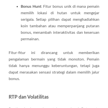
Bonus Hunt
: Fitur bonus unik di mana pemain
memilih lokasi di hutan untuk mengejar
serigala. Setiap pilihan dapat menghadiahkan
koin tambahan atau memperpanjang putaran
bonus, menambah interaktivitas dan keseruan
permainan.
Fitur-fitur ini dirancang untuk memberikan
pengalaman bermain yang tidak monoton. Pemain
tidak hanya menunggu keberuntungan, tetapi juga
dapat merasakan sensasi strategi dalam memilih jalur
bonus.
RTP dan Volatilitas