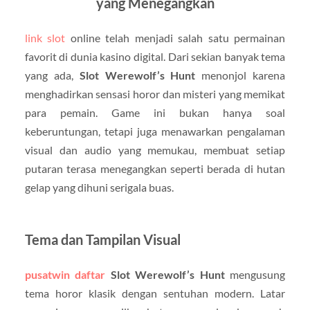
yang Menegangkan
link slot
online telah menjadi salah satu permainan
favorit di dunia kasino digital. Dari sekian banyak tema
yang ada,
Slot Werewolf’s Hunt
menonjol karena
menghadirkan sensasi horor dan misteri yang memikat
para pemain. Game ini bukan hanya soal
keberuntungan, tetapi juga menawarkan pengalaman
visual dan audio yang memukau, membuat setiap
putaran terasa menegangkan seperti berada di hutan
gelap yang dihuni serigala buas.
Tema dan Tampilan Visual
pusatwin daftar
Slot Werewolf’s Hunt
mengusung
tema horor klasik dengan sentuhan modern. Latar