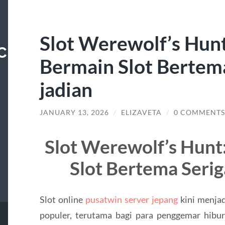
Slot Werewolf’s Hunt
.COM
Bermain Slot Bertema
jadian
JANUARY 13, 2026
/
ELIZAVETA
/
0 COMMENTS
Slot Werewolf’s Hunt
Slot Bertema Serig
Slot online
pusatwin server jepang
kini menjad
populer, terutama bagi para penggemar hibur