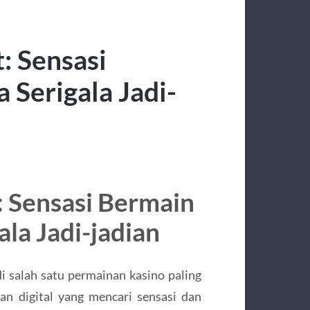
: Sensasi
 Serigala Jadi-
: Sensasi Bermain
ala Jadi-jadian
i salah satu permainan kasino paling
an digital yang mencari sensasi dan