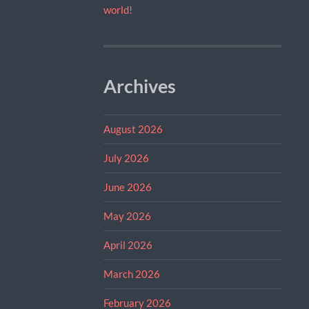
world!
Archives
August 2026
July 2026
June 2026
May 2026
April 2026
March 2026
February 2026