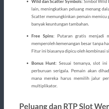
Wild dan Scatter Symbols
: Simbol Wild
lain, meningkatkan peluang menang dal
Scatter memungkinkan pemain memicu pu
banyak keuntungan tambahan.
Free Spins
: Putaran gratis menjadi
memperoleh kemenangan besar tanpa ha
Fitur ini biasanya dipicu oleh kombinasi 
Bonus Hunt
: Sesuai temanya, slot in
perburuan serigala. Pemain akan dihad
mana mereka harus memilih jalur pe
multiplikator.
Peluang dan RTP Slot Wer