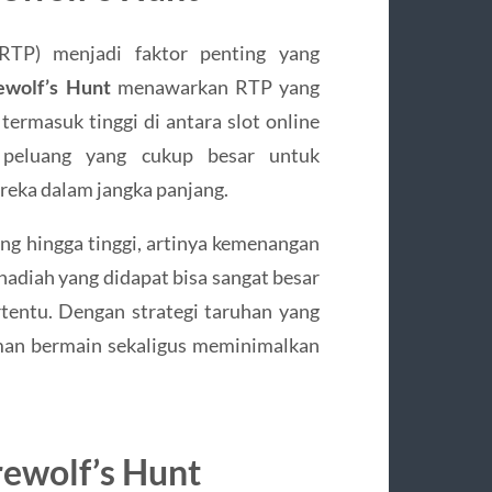
RTP) menjadi faktor penting yang
ewolf’s Hunt
menawarkan RTP yang
termasuk tinggi di antara slot online
 peluang yang cukup besar untuk
reka dalam jangka panjang.
dang hingga tinggi, artinya kemenangan
 hadiah yang didapat bisa sangat besar
rtentu. Dengan strategi taruhan yang
man bermain sekaligus meminimalkan
rewolf’s Hunt