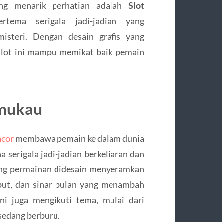
ang menarik perhatian adalah
Slot
tema serigala jadi-jadian yang
isteri. Dengan desain grafis yang
slot ini mampu memikat baik pemain
emukau
acor
membawa pemain ke dalam dunia
a serigala jadi-jadian berkeliaran dan
ang permainan didesain menyeramkan
abut, dan sinar bulan yang menambah
ini juga mengikuti tema, mulai dari
 sedang berburu.