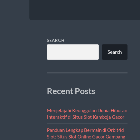
SEARCH
Search
Recent Posts
Menjelajahi Keunggulan Dunia Hiburan
Interaktif di Situs Slot Kamboja Gacor
Panduan Lengkap Bermain di Orbit4d
Slot: Situs Slot Online Gacor Gampang