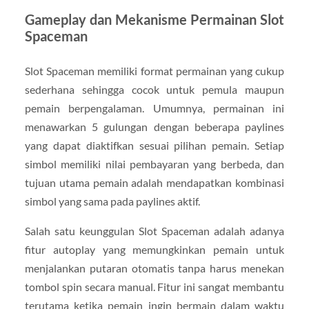
Gameplay dan Mekanisme Permainan Slot
Spaceman
Slot Spaceman memiliki format permainan yang cukup
sederhana sehingga cocok untuk pemula maupun
pemain berpengalaman. Umumnya, permainan ini
menawarkan 5 gulungan dengan beberapa paylines
yang dapat diaktifkan sesuai pilihan pemain. Setiap
simbol memiliki nilai pembayaran yang berbeda, dan
tujuan utama pemain adalah mendapatkan kombinasi
simbol yang sama pada paylines aktif.
Salah satu keunggulan Slot Spaceman adalah adanya
fitur autoplay yang memungkinkan pemain untuk
menjalankan putaran otomatis tanpa harus menekan
tombol spin secara manual. Fitur ini sangat membantu
terutama ketika pemain ingin bermain dalam waktu