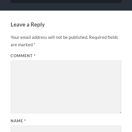
Leave a Reply
Your email address will not be published.
Required fields
are marked
*
COMMENT
*
NAME
*