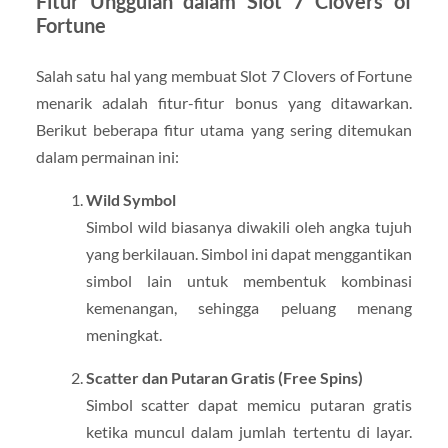
Fitur Unggulan dalam Slot 7 Clovers of
Fortune
Salah satu hal yang membuat Slot 7 Clovers of Fortune
menarik adalah fitur-fitur bonus yang ditawarkan.
Berikut beberapa fitur utama yang sering ditemukan
dalam permainan ini:
Wild Symbol
Simbol wild biasanya diwakili oleh angka tujuh
yang berkilauan. Simbol ini dapat menggantikan
simbol lain untuk membentuk kombinasi
kemenangan, sehingga peluang menang
meningkat.
Scatter dan Putaran Gratis (Free Spins)
Simbol scatter dapat memicu putaran gratis
ketika muncul dalam jumlah tertentu di layar.