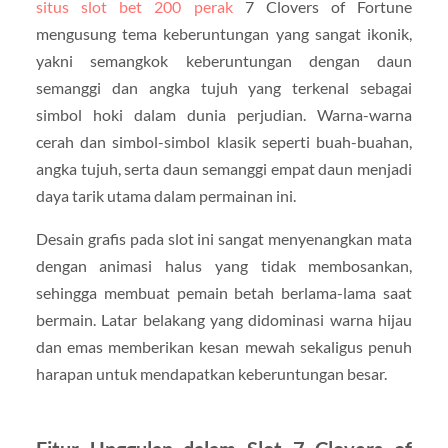
situs slot bet 200 perak
7 Clovers of Fortune
mengusung tema keberuntungan yang sangat ikonik,
yakni semangkok keberuntungan dengan daun
semanggi dan angka tujuh yang terkenal sebagai
simbol hoki dalam dunia perjudian. Warna-warna
cerah dan simbol-simbol klasik seperti buah-buahan,
angka tujuh, serta daun semanggi empat daun menjadi
daya tarik utama dalam permainan ini.
Desain grafis pada slot ini sangat menyenangkan mata
dengan animasi halus yang tidak membosankan,
sehingga membuat pemain betah berlama-lama saat
bermain. Latar belakang yang didominasi warna hijau
dan emas memberikan kesan mewah sekaligus penuh
harapan untuk mendapatkan keberuntungan besar.