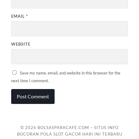
EMAIL
*
WEBSITE
Save my name, email, and website in this browser for the
next time I comment.
© 2026
BOLSASPARACAFE.COM – SITUS INFO
BOCORAN POLA SLOT GACOR HARI INI TERBARU