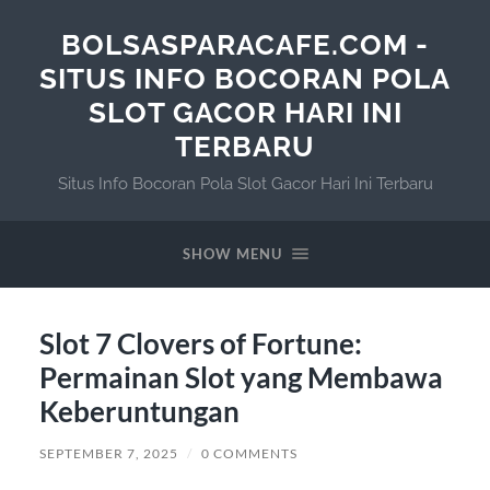
BOLSASPARACAFE.COM -
SITUS INFO BOCORAN POLA
SLOT GACOR HARI INI
TERBARU
Situs Info Bocoran Pola Slot Gacor Hari Ini Terbaru
SHOW MENU
Slot 7 Clovers of Fortune:
Permainan Slot yang Membawa
Keberuntungan
SEPTEMBER 7, 2025
/
0 COMMENTS