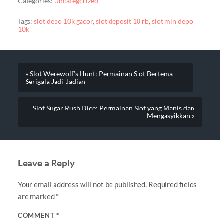
Categories:
Uncategorized
Tags:
slot depo 10k gacor
,
slot deposit 10 rb
,
slot min depo
10k
« Slot Werewolf’s Hunt: Permainan Slot Bertema
Serigala Jadi-Jadian
Slot Sugar Rush Dice: Permainan Slot yang Manis dan
Mengasyikkan »
Leave a Reply
Your email address will not be published.
Required fields
are marked
*
COMMENT
*