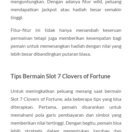
menguntungkan. Dengan adanya fitur wild, peluang
mendapatkan jackpot atau hadiah besar semakin
tinggi.
Fitur-fitur ini tidak hanya menambah keseruan
permainan tetapi juga memberikan kesempatan bagi
pemain untuk memenangkan hadiah dengan nilai yang
lebih besar dibandingkan putaran biasa.
Tips Bermain Slot 7 Clovers of Fortune
Untuk meningkatkan peluang menang saat bermain
Slot 7 Clovers of Fortune, ada beberapa tips yang bisa
diterapkan. Pertama, pemain disarankan untuk
memahami pola garis pembayaran dan simbol yang
memberikan nilai tertinggi. Dengan begitu, pemain bisa
lebih strategis dalam menentukan taruhan dan