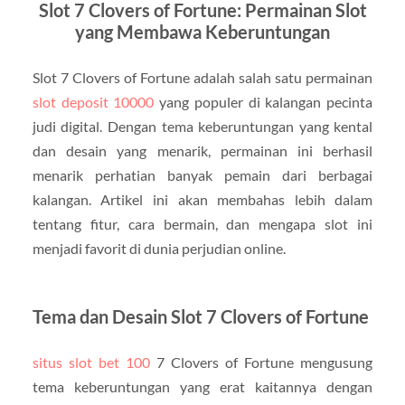
Slot 7 Clovers of Fortune: Permainan Slot
yang Membawa Keberuntungan
Slot 7 Clovers of Fortune adalah salah satu permainan
slot deposit 10000
yang populer di kalangan pecinta
judi digital. Dengan tema keberuntungan yang kental
dan desain yang menarik, permainan ini berhasil
menarik perhatian banyak pemain dari berbagai
kalangan. Artikel ini akan membahas lebih dalam
tentang fitur, cara bermain, dan mengapa slot ini
menjadi favorit di dunia perjudian online.
Tema dan Desain Slot 7 Clovers of Fortune
situs slot bet 100
7 Clovers of Fortune mengusung
tema keberuntungan yang erat kaitannya dengan