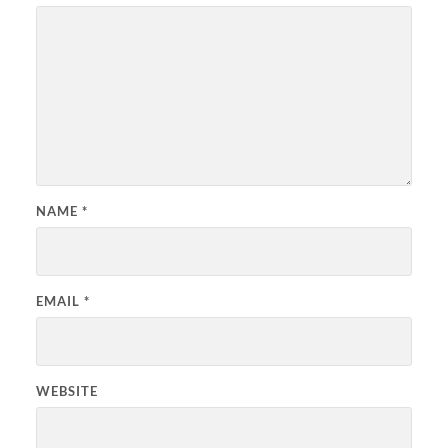
NAME
*
EMAIL
*
WEBSITE