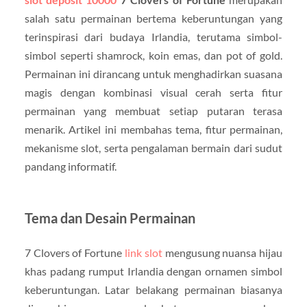
salah satu permainan bertema keberuntungan yang
terinspirasi dari budaya Irlandia, terutama simbol-
simbol seperti shamrock, koin emas, dan pot of gold.
Permainan ini dirancang untuk menghadirkan suasana
magis dengan kombinasi visual cerah serta fitur
permainan yang membuat setiap putaran terasa
menarik. Artikel ini membahas tema, fitur permainan,
mekanisme slot, serta pengalaman bermain dari sudut
pandang informatif.
Tema dan Desain Permainan
7 Clovers of Fortune
link slot
mengusung nuansa hijau
khas padang rumput Irlandia dengan ornamen simbol
keberuntungan. Latar belakang permainan biasanya