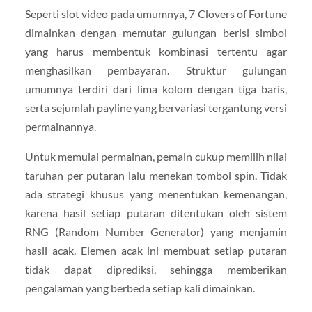
Seperti slot video pada umumnya, 7 Clovers of Fortune
dimainkan dengan memutar gulungan berisi simbol
yang harus membentuk kombinasi tertentu agar
menghasilkan pembayaran. Struktur gulungan
umumnya terdiri dari lima kolom dengan tiga baris,
serta sejumlah payline yang bervariasi tergantung versi
permainannya.
Untuk memulai permainan, pemain cukup memilih nilai
taruhan per putaran lalu menekan tombol spin. Tidak
ada strategi khusus yang menentukan kemenangan,
karena hasil setiap putaran ditentukan oleh sistem
RNG (Random Number Generator) yang menjamin
hasil acak. Elemen acak ini membuat setiap putaran
tidak dapat diprediksi, sehingga memberikan
pengalaman yang berbeda setiap kali dimainkan.