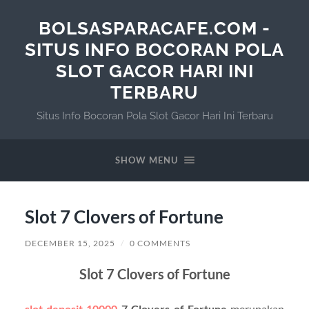
BOLSASPARACAFE.COM -
SITUS INFO BOCORAN POLA
SLOT GACOR HARI INI
TERBARU
Situs Info Bocoran Pola Slot Gacor Hari Ini Terbaru
SHOW MENU
Slot 7 Clovers of Fortune
DECEMBER 15, 2025
/
0 COMMENTS
Slot 7 Clovers of Fortune
slot deposit 10000
7 Clovers of Fortune
merupakan