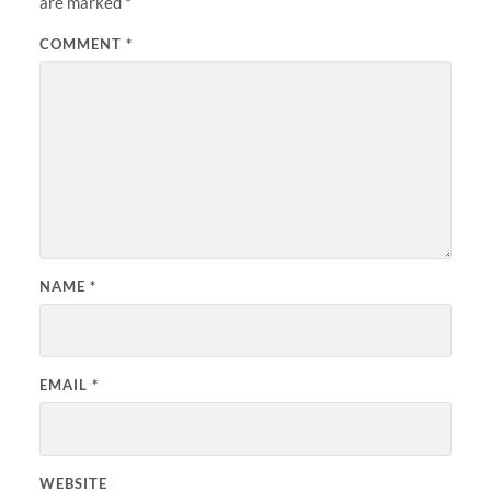
are marked
*
COMMENT
*
NAME
*
EMAIL
*
WEBSITE