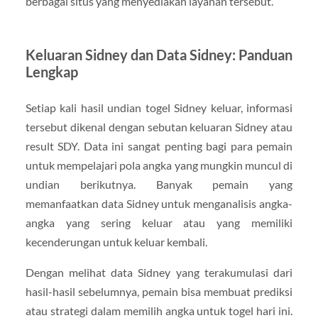
berbagai situs yang menyediakan layanan tersebut.
Keluaran Sidney dan Data Sidney: Panduan
Lengkap
Setiap kali hasil undian togel Sidney keluar, informasi
tersebut dikenal dengan sebutan keluaran Sidney atau
result SDY. Data ini sangat penting bagi para pemain
untuk mempelajari pola angka yang mungkin muncul di
undian berikutnya. Banyak pemain yang
memanfaatkan data Sidney untuk menganalisis angka-
angka yang sering keluar atau yang memiliki
kecenderungan untuk keluar kembali.
Dengan melihat data Sidney yang terakumulasi dari
hasil-hasil sebelumnya, pemain bisa membuat prediksi
atau strategi dalam memilih angka untuk togel hari ini.