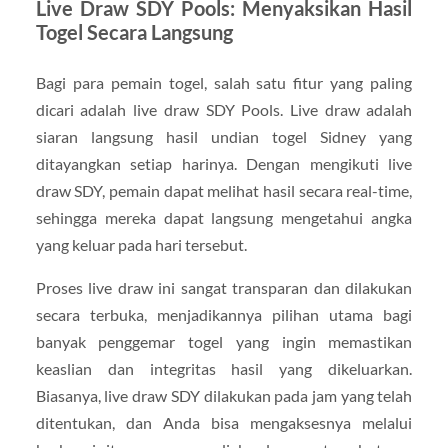
Live Draw SDY Pools: Menyaksikan Hasil
Togel Secara Langsung
Bagi para pemain togel, salah satu fitur yang paling
dicari adalah live draw SDY Pools. Live draw adalah
siaran langsung hasil undian togel Sidney yang
ditayangkan setiap harinya. Dengan mengikuti live
draw SDY, pemain dapat melihat hasil secara real-time,
sehingga mereka dapat langsung mengetahui angka
yang keluar pada hari tersebut.
Proses live draw ini sangat transparan dan dilakukan
secara terbuka, menjadikannya pilihan utama bagi
banyak penggemar togel yang ingin memastikan
keaslian dan integritas hasil yang dikeluarkan.
Biasanya, live draw SDY dilakukan pada jam yang telah
ditentukan, dan Anda bisa mengaksesnya melalui