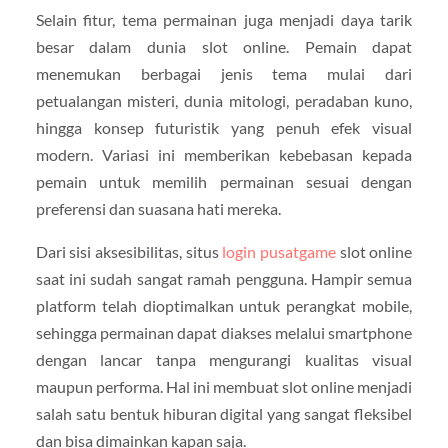
Selain fitur, tema permainan juga menjadi daya tarik
besar dalam dunia slot online. Pemain dapat
menemukan berbagai jenis tema mulai dari
petualangan misteri, dunia mitologi, peradaban kuno,
hingga konsep futuristik yang penuh efek visual
modern. Variasi ini memberikan kebebasan kepada
pemain untuk memilih permainan sesuai dengan
preferensi dan suasana hati mereka.
Dari sisi aksesibilitas, situs
login pusatgame
slot online
saat ini sudah sangat ramah pengguna. Hampir semua
platform telah dioptimalkan untuk perangkat mobile,
sehingga permainan dapat diakses melalui smartphone
dengan lancar tanpa mengurangi kualitas visual
maupun performa. Hal ini membuat slot online menjadi
salah satu bentuk hiburan digital yang sangat fleksibel
dan bisa dimainkan kapan saja.