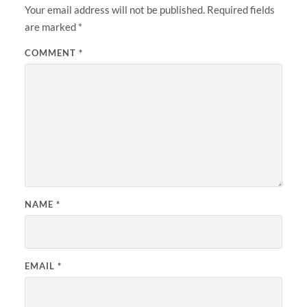
Your email address will not be published.
Required fields
are marked
*
COMMENT
*
NAME
*
EMAIL
*