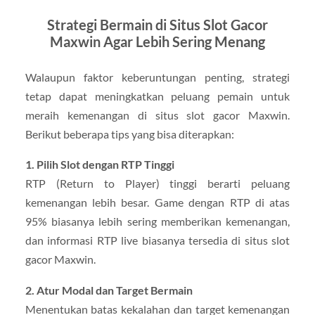
Strategi Bermain di Situs Slot Gacor
Maxwin Agar Lebih Sering Menang
Walaupun faktor keberuntungan penting, strategi
tetap dapat meningkatkan peluang pemain untuk
meraih kemenangan di situs slot gacor Maxwin.
Berikut beberapa tips yang bisa diterapkan:
1. Pilih Slot dengan RTP Tinggi
RTP (Return to Player) tinggi berarti peluang
kemenangan lebih besar. Game dengan RTP di atas
95% biasanya lebih sering memberikan kemenangan,
dan informasi RTP live biasanya tersedia di situs slot
gacor Maxwin.
2. Atur Modal dan Target Bermain
Menentukan batas kekalahan dan target kemenangan