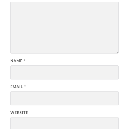
NAME
*
EMAIL
*
WEBSITE