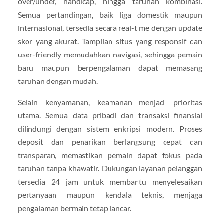
over/under, handicap, hingga taruhan kombinasi.
Semua pertandingan, baik liga domestik maupun
internasional, tersedia secara real-time dengan update
skor yang akurat. Tampilan situs yang responsif dan
user-friendly memudahkan navigasi, sehingga pemain
baru maupun berpengalaman dapat memasang
taruhan dengan mudah.
Selain kenyamanan, keamanan menjadi prioritas
utama. Semua data pribadi dan transaksi finansial
dilindungi dengan sistem enkripsi modern. Proses
deposit dan penarikan berlangsung cepat dan
transparan, memastikan pemain dapat fokus pada
taruhan tanpa khawatir. Dukungan layanan pelanggan
tersedia 24 jam untuk membantu menyelesaikan
pertanyaan maupun kendala teknis, menjaga
pengalaman bermain tetap lancar.