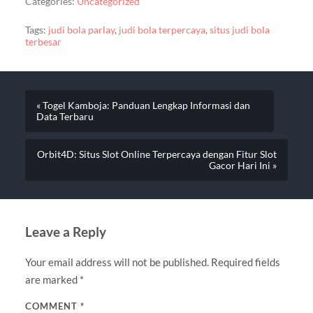
Categories:
Uncategorized
Tags:
judi bola parlay
,
judi bola terpercaya
,
situs judi bola
terbesar
« Togel Kamboja: Panduan Lengkap Informasi dan
Data Terbaru
Orbit4D: Situs Slot Online Terpercaya dengan Fitur Slot
Gacor Hari Ini »
Leave a Reply
Your email address will not be published.
Required fields
are marked
*
COMMENT
*