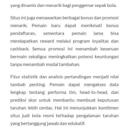
yang dinamis dan menarik bagi penggemar sepak bola.
Situs ini juga menawarkan berbagai bonus dan promosi
menarik. Pemain baru dapat menikmati bonus
pendaftaran, sementara pemain lama bisa
mendapatkan reward melalui program loyalitas dan
cashback. Semua promosi ini menambah keseruan
bermain sekaligus meningkatkan potensi keuntungan
tanpa menambah modal tambahan.
Fitur statistik dan analisis pertandingan menjadi nilai
tambah penting. Pemain dapat mengakses data
lengkap tentang performa tim, head-to-head, dan
prediksi skor untuk membantu membuat keputusan
taruhan lebih cerdas. Hal ini menunjukkan komitmen
situs judi bola resmi terhadap pengalaman taruhan
yang bertanggung jawab dan edukatif.