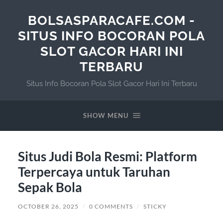
BOLSASPARACAFE.COM -
SITUS INFO BOCORAN POLA
SLOT GACOR HARI INI
TERBARU
Situs Info Bocoran Pola Slot Gacor Hari Ini Terbaru
SHOW MENU
Situs Judi Bola Resmi: Platform
Terpercaya untuk Taruhan
Sepak Bola
OCTOBER 26, 2025
/
0 COMMENTS
/
STICKY