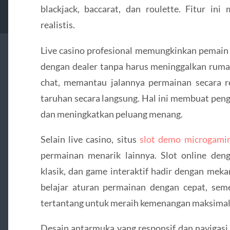
blackjack, baccarat, dan roulette. Fitur in
realistis.
Live casino profesional memungkinkan pemain
dengan dealer tanpa harus meninggalkan rumah
chat, memantau jalannya permainan secara re
taruhan secara langsung. Hal ini membuat pe
dan meningkatkan peluang menang.
Selain live casino, situs
slot demo microgami
permainan menarik lainnya. Slot online de
klasik, dan game interaktif hadir dengan mek
belajar aturan permainan dengan cepat, se
tertantang untuk meraih kemenangan maksimal
Desain antarmuka yang responsif dan naviga