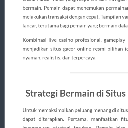
bermain. Pemain dapat menemukan permainan f
melakukan transaksi dengan cepat. Tampilan ya
lancar, terutama bagi pemain yang bermain dala
Kombinasi live casino profesional, gameplay
menjadikan situs gacor online resmi pilihan 
nyaman, realistis, dan terpercaya.
Strategi Bermain di Situ
Untuk memaksimalkan peluang menang di situs g
dapat diterapkan. Pertama, manfaatkan fit
kemampuan strategi taruhan. Pemain bisa 