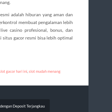
nang.
resmi adalah hiburan yang aman dan
 terkontrol membuat pengalaman lebih
ive casino profesional, bonus, dan
 situs gacor resmi bisa lebih optimal
slot gacor hari ini
,
slot mudah menang
t dengan Deposit Terjangkau