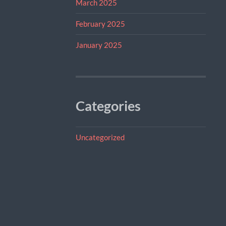
March 2025
February 2025
January 2025
Categories
Uncategorized