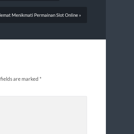
Hemat Menikmati Permainan Slot Online »
fields are marked
*