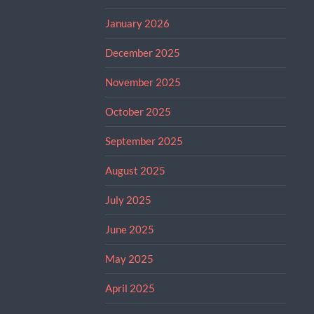
January 2026
December 2025
November 2025
October 2025
September 2025
August 2025
July 2025
June 2025
May 2025
April 2025