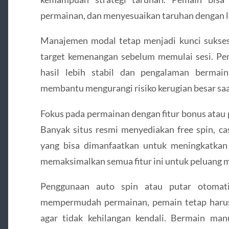
permainan, dan menyesuaikan taruhan dengan le
Manajemen modal tetap menjadi kunci sukses.
target kemenangan sebelum memulai sesi. Pem
hasil lebih stabil dan pengalaman bermain
membantu mengurangi risiko kerugian besar saa
Fokus pada permainan dengan fitur bonus atau
Banyak situs resmi menyediakan free spin, c
yang bisa dimanfaatkan untuk meningkatkan
memaksimalkan semua fitur ini untuk peluang m
Penggunaan auto spin atau putar otomati
mempermudah permainan, pemain tetap harus
agar tidak kehilangan kendali. Bermain man