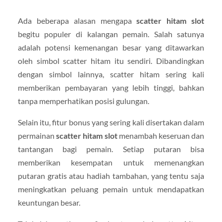
Ada beberapa alasan mengapa
scatter hitam slot
begitu populer di kalangan pemain. Salah satunya
adalah potensi kemenangan besar yang ditawarkan
oleh simbol scatter hitam itu sendiri. Dibandingkan
dengan simbol lainnya, scatter hitam sering kali
memberikan pembayaran yang lebih tinggi, bahkan
tanpa memperhatikan posisi gulungan.
Selain itu, fitur bonus yang sering kali disertakan dalam
permainan
scatter hitam slot
menambah keseruan dan
tantangan bagi pemain. Setiap putaran bisa
memberikan kesempatan untuk memenangkan
putaran gratis atau hadiah tambahan, yang tentu saja
meningkatkan peluang pemain untuk mendapatkan
keuntungan besar.