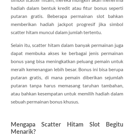
hadiah dalam bentuk kredit atau fitur bonus seperti
putaran gratis. Beberapa permainan slot bahkan
memberikan hadiah jackpot progresif jika simbol
scatter hitam muncul dalam jumlah tertentu.
Selain itu, scatter hitam dalam banyak permainan juga
dapat membuka akses ke berbagai jenis permainan
bonus yang bisa meningkatkan peluang pemain untuk
meraih kemenangan lebih besar. Bonus ini bisa berupa
putaran gratis, di mana pemain diberikan sejumlah
putaran tanpa harus memasang taruhan tambahan,
atau bahkan kesempatan untuk memilih hadiah dalam
sebuah permainan bonus khusus.
Mengapa Scatter Hitam Slot Begitu
Menarik?