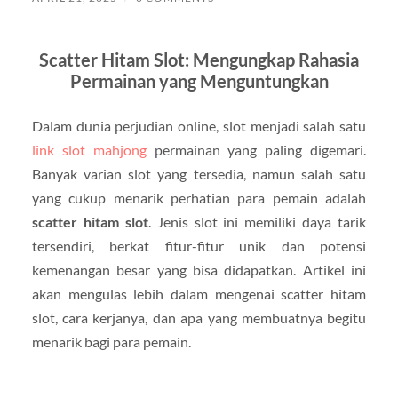
Scatter Hitam Slot: Mengungkap Rahasia
Permainan yang Menguntungkan
Dalam dunia perjudian online, slot menjadi salah satu
link slot mahjong
permainan yang paling digemari.
Banyak varian slot yang tersedia, namun salah satu
yang cukup menarik perhatian para pemain adalah
scatter hitam slot
. Jenis slot ini memiliki daya tarik
tersendiri, berkat fitur-fitur unik dan potensi
kemenangan besar yang bisa didapatkan. Artikel ini
akan mengulas lebih dalam mengenai scatter hitam
slot, cara kerjanya, dan apa yang membuatnya begitu
menarik bagi para pemain.