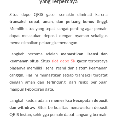
yang Terpercaya
Situs depo QRIS gacor semakin diminati karena
transaksi cepat, aman, dan peluang bonus tinggi
.
Memilih situs yang tepat sangat penting agar pemain
dapat melakukan deposit dengan nyaman sekaligus
memaksimalkan peluang kemenangan.
Langkah pertama adalah
memastikan lisensi dan
keamanan situs
. Situs
slot depo 5k
gacor terpercaya
biasanya memiliki lisensi resmi dan sistem keamanan
canggih. Hal ini memastikan setiap transaksi tercatat
dengan aman dan terlindungi dari risiko penipuan
maupun kebocoran data.
Langkah kedua adalah
memeriksa kecepatan deposit
dan withdraw
. Situs berkualitas menawarkan deposit
QRIS instan, sehingga pemain dapat langsung bermain