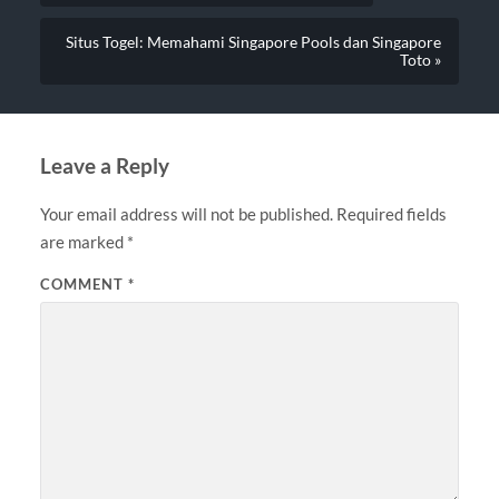
Situs Togel: Memahami Singapore Pools dan Singapore
Toto »
Leave a Reply
Your email address will not be published.
Required fields
are marked
*
COMMENT
*