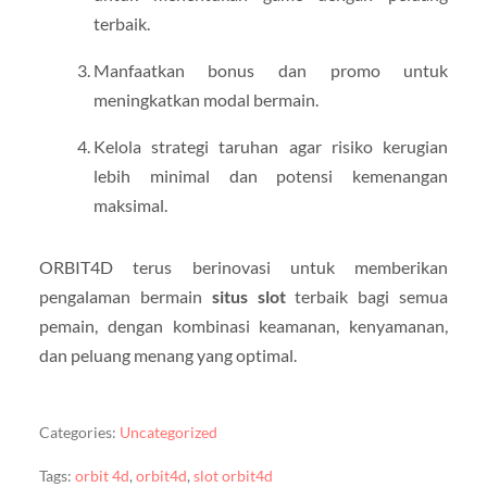
terbaik.
Manfaatkan bonus dan promo untuk
meningkatkan modal bermain.
Kelola strategi taruhan agar risiko kerugian
lebih minimal dan potensi kemenangan
maksimal.
ORBIT4D terus berinovasi untuk memberikan
pengalaman bermain
situs slot
terbaik bagi semua
pemain, dengan kombinasi keamanan, kenyamanan,
dan peluang menang yang optimal.
Categories:
Uncategorized
Tags:
orbit 4d
,
orbit4d
,
slot orbit4d