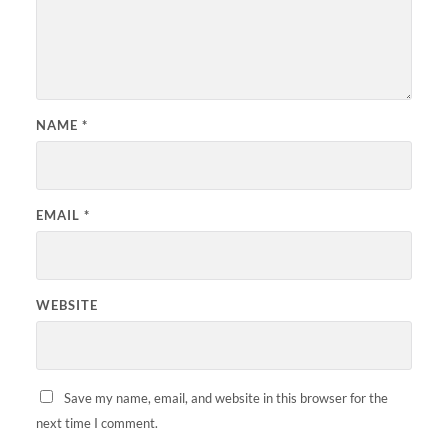
NAME
*
EMAIL
*
WEBSITE
Save my name, email, and website in this browser for the
next time I comment.