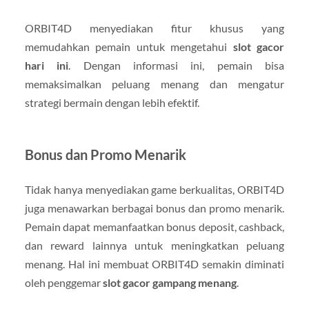
ORBIT4D menyediakan fitur khusus yang
memudahkan pemain untuk mengetahui
slot gacor
hari ini
. Dengan informasi ini, pemain bisa
memaksimalkan peluang menang dan mengatur
strategi bermain dengan lebih efektif.
Bonus dan Promo Menarik
Tidak hanya menyediakan game berkualitas, ORBIT4D
juga menawarkan berbagai bonus dan promo menarik.
Pemain dapat memanfaatkan bonus deposit, cashback,
dan reward lainnya untuk meningkatkan peluang
menang. Hal ini membuat ORBIT4D semakin diminati
oleh penggemar
slot gacor gampang menang
.