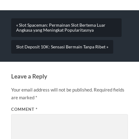
« Slot Spaceman: Permainan Slot Bertema Luar
Angkasa yang Meningkat Popularitasnya
Slot Deposit 10K: Sensasi Bermain Tanpa Ribet »
Leave a Reply
Your email address will not be published.
Required fields
are marked
*
COMMENT
*