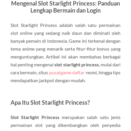
Mengenal Slot Starlight Princess: Panduan
Lengkap Bermain dan Login
Slot Starlight Princess adalah salah satu permainan
slot online yang sedang naik daun dan diminati oleh
banyak pemain di Indonesia. Game ini terkenal dengan
tema anime yang menarik serta fitur-fitur bonus yang
menguntungkan. Artikel ini akan membahas berbagai
hal penting mengenai
slot starlight princess
, mulai dari
cara bermain, situs
pusatgame daftar
resmi, hingga tips
mendapatkan jackpot dengan mudah.
Apa Itu Slot Starlight Princess?
Slot Starlight Princess
merupakan salah satu jenis
permainan slot yang dikembangkan oleh penyedia