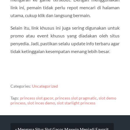
link ini, pemain tidak perlu repot mencari di halaman
utama, cukup klik dan langsung bermain.
Selain itu, link khusus ini juga sering digunakan untuk
promo atau event khusus yang diadakan oleh situs
penyedia. Jadi, pastikan selalu update info terbaru agar
tidak ketinggalan kesempatan menang lebih besar.
Categories:
Uncategorized
Tags:
princess slot gacor
,
princess slot pragmatic
,
slot demo
princess
,
slot inces demo
,
slot starlight princess
« Mengapa Situs Slot Gacor Maxwin Menjadi Favorit