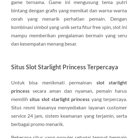
game ternama. Game ini mengusung tema putri
bintang dengan grafis yang memikat dan warna-warna
cerah yang menarik perhatian pemain. Dengan
kombinasi simbol yang unik serta fitur free spin, slot ini
mampu memberikan pengalaman bermain yang seru
dan kesempatan menang besar.
Situs Slot Starlight Princess Terpercaya
Untuk bisa menikmati permainan
slot starlight
princess
secara aman dan nyaman, pemain harus
memilih
situs slot starlight princess
yang terpercaya.
Situs resmi biasanya menyediakan layanan customer
service 24 jam, sistem keamanan yang terjamin, serta
berbagai promo menarik.
Beberapa situs yang populer sebagai tempat bermain