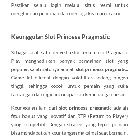
Pastikan selalu login melalui situs resmi untuk
menghindari penipuan dan menjaga keamanan akun.
Keunggulan Slot Princess Pragmatic
Sebagai salah satu penyedia slot terkemuka, Pragmatic
Play menghadirkan banyak permainan slot yang
populer, salah satunya adalah
slot princess pragmatic
.
Game ini dikenal dengan volatilitas sedang hingga
tinggi, sehingga cocok untuk pemain yang suka
tantangan dan ingin mendapatkan kemenangan besar.
Keunggulan lain dari
slot princess pragmatic
adalah
fitur bonus yang inovatif dan RTP (Return to Player)
yang kompetitif. Dengan strategi yang tepat, pemain
bisa mendapatkan keuntungan maksimal saat bermain.