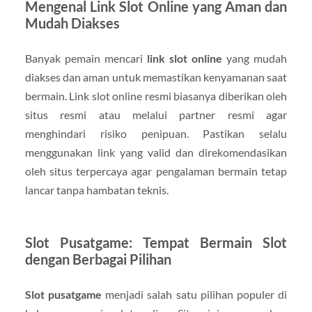
Mengenal Link Slot Online yang Aman dan
Mudah Diakses
Banyak pemain mencari
link slot online
yang mudah
diakses dan aman untuk memastikan kenyamanan saat
bermain. Link slot online resmi biasanya diberikan oleh
situs resmi atau melalui partner resmi agar
menghindari risiko penipuan. Pastikan selalu
menggunakan link yang valid dan direkomendasikan
oleh situs terpercaya agar pengalaman bermain tetap
lancar tanpa hambatan teknis.
Slot Pusatgame: Tempat Bermain Slot
dengan Berbagai Pilihan
Slot pusatgame
menjadi salah satu pilihan populer di