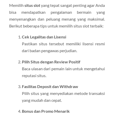
Memilih
situs slot
yang tepat sangat penting agar Anda
bisa mendapatkan pengalaman bermain yang
menyenangkan dan peluang menang yang maksimal.
Berikut beberapa tips untuk memilih situs slot terbaik:
Cek Legalitas dan Lisensi
Pastikan situs tersebut memiliki lisensi resmi
dari badan pengawas perjudian.
Pilih Situs dengan Review Positif
Baca ulasan dari pemain lain untuk mengetahui
reputasi situs.
Fasilitas Deposit dan Withdraw
Pilih situs yang menyediakan metode transaksi
yang mudah dan cepat.
Bonus dan Promo Menarik