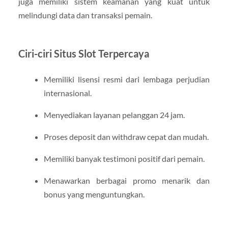
juga memiliki sistem keamanan yang kuat untuk
melindungi data dan transaksi pemain.
Ciri-ciri Situs Slot Terpercaya
Memiliki lisensi resmi dari lembaga perjudian
internasional.
Menyediakan layanan pelanggan 24 jam.
Proses deposit dan withdraw cepat dan mudah.
Memiliki banyak testimoni positif dari pemain.
Menawarkan berbagai promo menarik dan
bonus yang menguntungkan.