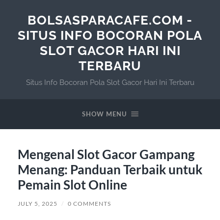
BOLSASPARACAFE.COM -
SITUS INFO BOCORAN POLA
SLOT GACOR HARI INI
TERBARU
Situs Info Bocoran Pola Slot Gacor Hari Ini Terbaru
SHOW MENU
Mengenal Slot Gacor Gampang
Menang: Panduan Terbaik untuk
Pemain Slot Online
JULY 5, 2025
/
0 COMMENTS