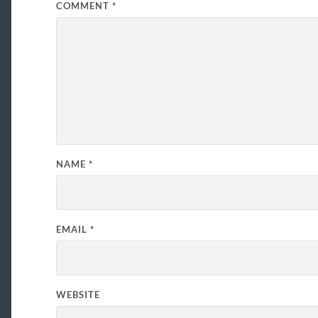
COMMENT
*
NAME
*
EMAIL
*
WEBSITE