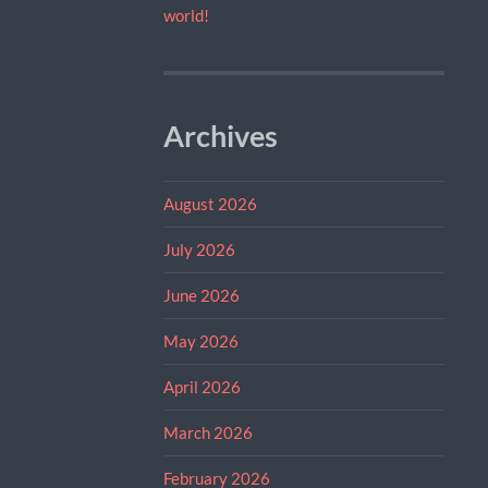
world!
Archives
August 2026
July 2026
June 2026
May 2026
April 2026
March 2026
February 2026