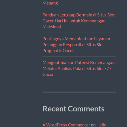
Menang
Panduan Lengkap Bermain di Situs Slot
Gacor Hari Ini untuk Kemenangan
Maksimal
Pentingnya Memanfaatkan Layanan
Pelanggan Responsif di Situs Slot
Pragmatic Gacor
Mengoptimalkan Potensi Kemenangan
Melalui Analisis Pola di Situs Slot777
Gacor
Recent Comments
A WordPress Commenter
on
Hello