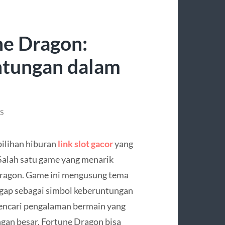
ne Dragon:
ntungan dalam
S
pilihan hiburan
link slot gacor
yang
 Salah satu game yang menarik
Dragon. Game ini mengusung tema
ggap sebagai simbol keberuntungan
mencari pengalaman bermain yang
an besar, Fortune Dragon bisa