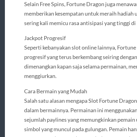
Selain Free Spins, Fortune Dragon juga menawa
memberikan kesempatan untuk meraih hadiah uang
sering kali memicu rasa antisipasi yang tinggi d
Jackpot Progresif
Seperti kebanyakan slot online lainnya, Fortu
progresif yang terus berkembang seiring dengan
dimenangkan kapan saja selama permainan, mem
menggiurkan.
Cara Bermain yang Mudah
Salah satu alasan mengapa Slot Fortune Drago
dalam bermainnya. Permainan ini menggunakan
sejumlah paylines yang memungkinkan pemain 
simbol yang muncul pada gulungan. Pemain han