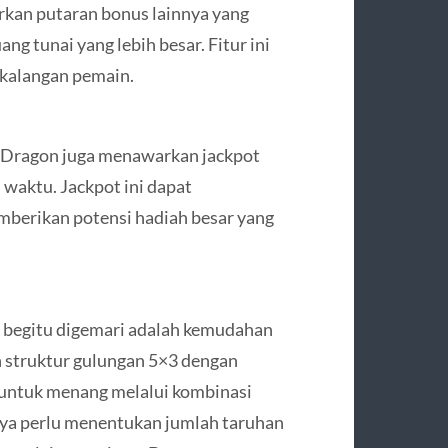
rkan putaran bonus lainnya yang
 tunai yang lebih besar. Fitur ini
i kalangan pemain.
ne Dragon juga menawarkan jackpot
 waktu. Jackpot ini dapat
berikan potensi hadiah besar yang
n begitu digemari adalah kemudahan
 struktur gulungan 5×3 dengan
untuk menang melalui kombinasi
ya perlu menentukan jumlah taruhan