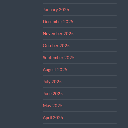
January 2026
December 2025
November 2025
October 2025
September 2025
August 2025
July 2025
June 2025
May 2025
April 2025