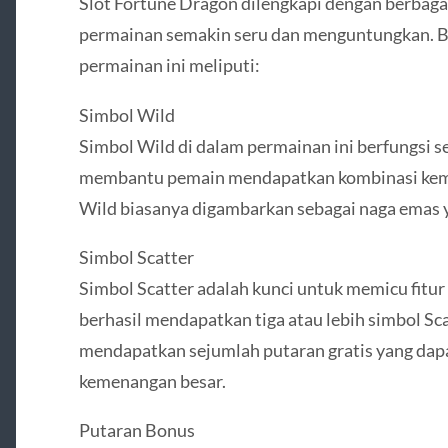
Slot Fortune Dragon dilengkapi dengan berbaga
permainan semakin seru dan menguntungkan. B
permainan ini meliputi:
Simbol Wild
Simbol Wild di dalam permainan ini berfungsi s
membantu pemain mendapatkan kombinasi keme
Wild biasanya digambarkan sebagai naga emas y
Simbol Scatter
Simbol Scatter adalah kunci untuk memicu fitur
berhasil mendapatkan tiga atau lebih simbol Sc
mendapatkan sejumlah putaran gratis yang dap
kemenangan besar.
Putaran Bonus