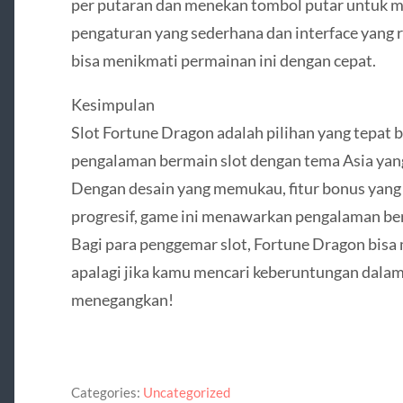
per putaran dan menekan tombol putar untuk 
pengaturan yang sederhana dan interface yang
bisa menikmati permainan ini dengan cepat.
Kesimpulan
Slot Fortune Dragon adalah pilihan yang tepat 
pengalaman bermain slot dengan tema Asia yan
Dengan desain yang memukau, fitur bonus yang 
progresif, game ini menawarkan pengalaman be
Bagi para penggemar slot, Fortune Dragon bisa 
apalagi jika kamu mencari keberuntungan dala
menegangkan!
Categories:
Uncategorized