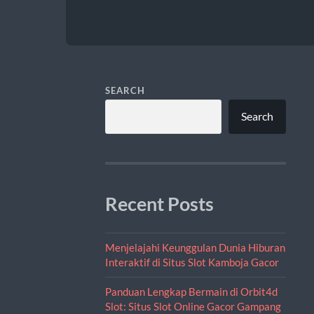
SEARCH
Search
Recent Posts
Menjelajahi Keunggulan Dunia Hiburan
Interaktif di Situs Slot Kamboja Gacor
Panduan Lengkap Bermain di Orbit4d
Slot: Situs Slot Online Gacor Gampang