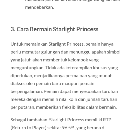
mendebarkan.
3.
Cara Bermain Starlight Princess
Untuk memainkan Starlight Princess, pemain hanya
perlu memutar gulungan dan menunggu apakah simbol
yang jatuh akan membentuk kelompok yang
menguntungkan. Tidak ada keterampilan khusus yang
diperlukan, menjadikannya permainan yang mudah
diakses oleh pemain baru maupun pemain
berpengalaman. Pemain dapat menyesuaikan taruhan
mereka dengan memilih nilai koin dan jumlah taruhan
per putaran, memberikan fleksibilitas dalam bermain.
Sebagai tambahan, Starlight Princess memiliki RTP
(Return to Player) sekitar 96.5%, yang berada di