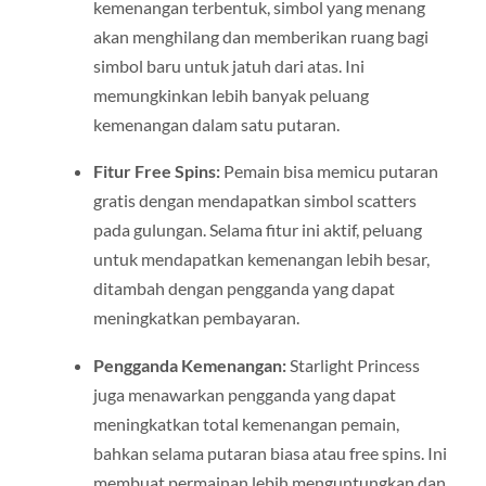
kemenangan terbentuk, simbol yang menang
akan menghilang dan memberikan ruang bagi
simbol baru untuk jatuh dari atas. Ini
memungkinkan lebih banyak peluang
kemenangan dalam satu putaran.
Fitur Free Spins:
Pemain bisa memicu putaran
gratis dengan mendapatkan simbol scatters
pada gulungan. Selama fitur ini aktif, peluang
untuk mendapatkan kemenangan lebih besar,
ditambah dengan pengganda yang dapat
meningkatkan pembayaran.
Pengganda Kemenangan:
Starlight Princess
juga menawarkan pengganda yang dapat
meningkatkan total kemenangan pemain,
bahkan selama putaran biasa atau free spins. Ini
membuat permainan lebih menguntungkan dan