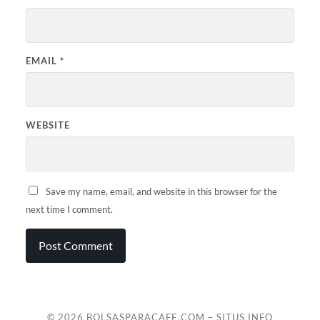
EMAIL
*
WEBSITE
Save my name, email, and website in this browser for the
next time I comment.
© 2026
BOLSASPARACAFE.COM – SITUS INFO