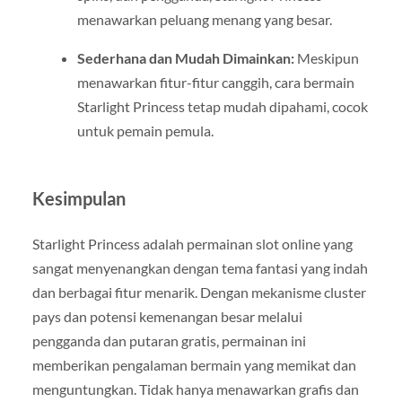
menawarkan peluang menang yang besar.
Sederhana dan Mudah Dimainkan:
Meskipun
menawarkan fitur-fitur canggih, cara bermain
Starlight Princess tetap mudah dipahami, cocok
untuk pemain pemula.
Kesimpulan
Starlight Princess adalah permainan slot online yang
sangat menyenangkan dengan tema fantasi yang indah
dan berbagai fitur menarik. Dengan mekanisme cluster
pays dan potensi kemenangan besar melalui
pengganda dan putaran gratis, permainan ini
memberikan pengalaman bermain yang memikat dan
menguntungkan. Tidak hanya menawarkan grafis dan