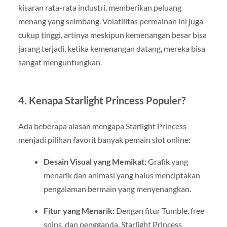
kisaran rata-rata industri, memberikan peluang
menang yang seimbang. Volatilitas permainan ini juga
cukup tinggi, artinya meskipun kemenangan besar bisa
jarang terjadi, ketika kemenangan datang, mereka bisa
sangat menguntungkan.
4.
Kenapa Starlight Princess Populer?
Ada beberapa alasan mengapa Starlight Princess
menjadi pilihan favorit banyak pemain slot online:
Desain Visual yang Memikat:
Grafik yang
menarik dan animasi yang halus menciptakan
pengalaman bermain yang menyenangkan.
Fitur yang Menarik:
Dengan fitur Tumble, free
spins, dan pengganda, Starlight Princess