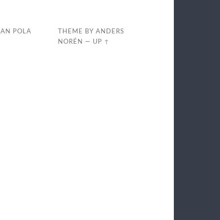
RAN POLA
THEME BY
ANDERS
NORÉN
—
UP ↑