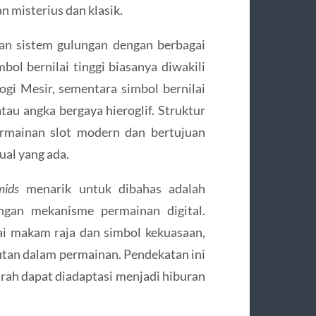
 misterius dan klasik.
an sistem gulungan dengan berbagai
bol bernilai tinggi biasanya diwakili
ogi Mesir, sementara simbol bernilai
tau angka bergaya hieroglif. Struktur
rmainan slot modern dan bertujuan
al yang ada.
mids
menarik untuk dibahas adalah
ngan mekanisme permainan digital.
ai makam raja dan simbol kekuasaan,
jutan dalam permainan. Pendekatan ini
ah dapat diadaptasi menjadi hiburan