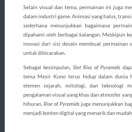
Selain visual dan tema, permainan ini juga 
dalam industri game. Animasi yang halus, trans
sederhana menunjukkan bagaimana permai
dipahami oleh berbagai kalangan. Meskipun kon
inovasi dari sisi desain membuat permainan 
untuk dibicarakan.
Sebagai kesimpulan,
Slot Rise of Pyramids
dapa
tema Mesir Kuno terus hidup dalam dunia 
elemen sejarah, mitologi, dan teknologi 
pengalaman visual yang khas dan atmosfer yang 
hiburan,
Rise of Pyramids
juga menunjukkan bag
menjadi konten digital yang menarik dan mudah 