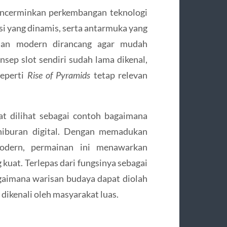
mencerminkan perkembangan teknologi
isi yang dinamis, serta antarmuka yang
nan modern dirancang agar mudah
sep slot sendiri sudah lama dikenal,
seperti
Rise of Pyramids
tetap relevan
t dilihat sebagai contoh bagaimana
hiburan digital. Dengan memadukan
modern, permainan ini menawarkan
kuat. Terlepas dari fungsinya sebagai
aimana warisan budaya dapat diolah
dikenali oleh masyarakat luas.