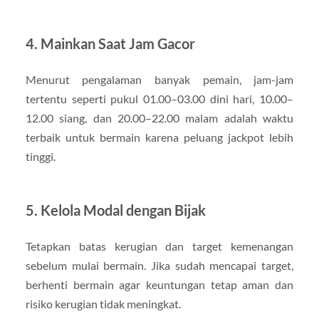
4. Mainkan Saat Jam Gacor
Menurut pengalaman banyak pemain, jam-jam
tertentu seperti pukul 01.00–03.00 dini hari, 10.00–
12.00 siang, dan 20.00–22.00 malam adalah waktu
terbaik untuk bermain karena peluang jackpot lebih
tinggi.
5. Kelola Modal dengan Bijak
Tetapkan batas kerugian dan target kemenangan
sebelum mulai bermain. Jika sudah mencapai target,
berhenti bermain agar keuntungan tetap aman dan
risiko kerugian tidak meningkat.