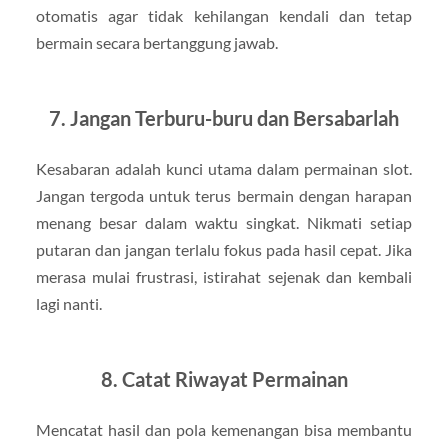
otomatis agar tidak kehilangan kendali dan tetap
bermain secara bertanggung jawab.
7. Jangan Terburu-buru dan Bersabarlah
Kesabaran adalah kunci utama dalam permainan slot.
Jangan tergoda untuk terus bermain dengan harapan
menang besar dalam waktu singkat. Nikmati setiap
putaran dan jangan terlalu fokus pada hasil cepat. Jika
merasa mulai frustrasi, istirahat sejenak dan kembali
lagi nanti.
8. Catat Riwayat Permainan
Mencatat hasil dan pola kemenangan bisa membantu