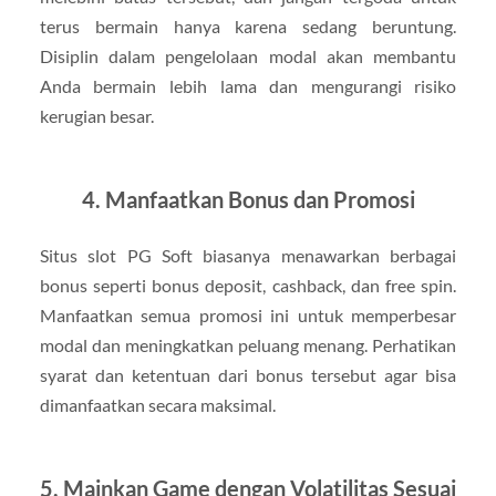
terus bermain hanya karena sedang beruntung.
Disiplin dalam pengelolaan modal akan membantu
Anda bermain lebih lama dan mengurangi risiko
kerugian besar.
4. Manfaatkan Bonus dan Promosi
Situs slot PG Soft biasanya menawarkan berbagai
bonus seperti bonus deposit, cashback, dan free spin.
Manfaatkan semua promosi ini untuk memperbesar
modal dan meningkatkan peluang menang. Perhatikan
syarat dan ketentuan dari bonus tersebut agar bisa
dimanfaatkan secara maksimal.
5. Mainkan Game dengan Volatilitas Sesuai