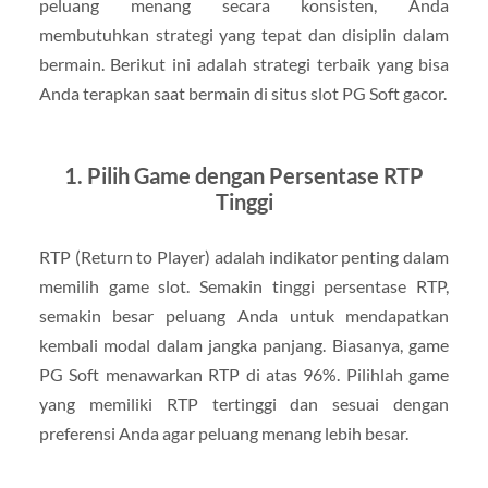
peluang menang secara konsisten, Anda
membutuhkan strategi yang tepat dan disiplin dalam
bermain. Berikut ini adalah strategi terbaik yang bisa
Anda terapkan saat bermain di situs slot PG Soft gacor.
1. Pilih Game dengan Persentase RTP
Tinggi
RTP (Return to Player) adalah indikator penting dalam
memilih game slot. Semakin tinggi persentase RTP,
semakin besar peluang Anda untuk mendapatkan
kembali modal dalam jangka panjang. Biasanya, game
PG Soft menawarkan RTP di atas 96%. Pilihlah game
yang memiliki RTP tertinggi dan sesuai dengan
preferensi Anda agar peluang menang lebih besar.