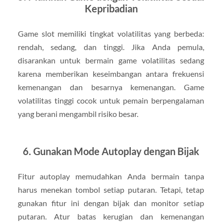
Kepribadian
Game slot memiliki tingkat volatilitas yang berbeda:
rendah, sedang, dan tinggi. Jika Anda pemula,
disarankan untuk bermain game volatilitas sedang
karena memberikan keseimbangan antara frekuensi
kemenangan dan besarnya kemenangan. Game
volatilitas tinggi cocok untuk pemain berpengalaman
yang berani mengambil risiko besar.
6. Gunakan Mode Autoplay dengan Bijak
Fitur autoplay memudahkan Anda bermain tanpa
harus menekan tombol setiap putaran. Tetapi, tetap
gunakan fitur ini dengan bijak dan monitor setiap
putaran. Atur batas kerugian dan kemenangan