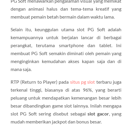
PG Soft menawarkan pengalaman visual yang memikat
dengan animasi halus dan tema-tema kreatif yang
membuat pemain betah bermain dalam waktu lama.
Selain itu, keunggulan utama slot PG Soft adalah
kemampuannya untuk berjalan lancar di berbagai
perangkat, terutama smartphone dan tablet. Ini
membuat PG Soft semakin diminati oleh pemain yang
menginginkan kemudahan akses kapan saja dan di
mana saja.
RTP (Return to Player) pada
situs pg slot
terbaru juga
terkenal tinggi, biasanya di atas 96%, yang berarti
peluang untuk mendapatkan kemenangan besar lebih
besar dibandingkan game slot lainnya. Inilah mengapa
slot PG Soft sering disebut sebagai
slot gacor
, yang
mudah memberikan jackpot dan bonus besar.