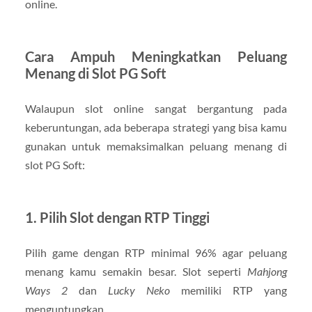
online.
Cara Ampuh Meningkatkan Peluang
Menang di Slot PG Soft
Walaupun slot online sangat bergantung pada
keberuntungan, ada beberapa strategi yang bisa kamu
gunakan untuk memaksimalkan peluang menang di
slot PG Soft:
1. Pilih Slot dengan RTP Tinggi
Pilih game dengan RTP minimal 96% agar peluang
menang kamu semakin besar. Slot seperti
Mahjong
Ways 2
dan
Lucky Neko
memiliki RTP yang
menguntungkan.