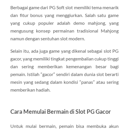
Berbagai game dari PG Soft slot memiliki tema menarik
dan fitur bonus yang menggiurkan. Salah satu game
yang cukup populer adalah demo mahjong, yang
mengusung konsep permainan tradisional Mahjong
namun dengan sentuhan slot modern.
Selain itu, ada juga game yang dikenal sebagai slot PG
gacor, yang memiliki tingkat pengembalian cukup tinggi
dan sering memberikan kemenangan besar bagi
pemain. Istilah “gacor” sendiri dalam dunia slot berarti
mesin yang sedang dalam kondisi “panas” atau sering
memberikan hadiah.
Cara Memulai Bermain di Slot PG Gacor
Untuk mulai bermain, pemain bisa membuka akun