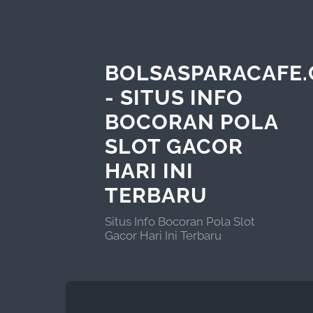
BOLSASPARACAFE
- SITUS INFO
BOCORAN POLA
SLOT GACOR
HARI INI
TERBARU
Situs Info Bocoran Pola Slot
Gacor Hari Ini Terbaru