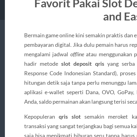
Favorit Pakai Slot D
and Ea
Bermain game online kini semakin praktis dan 
pembayaran digital. Jika dulu pemain harus rep
mengalami jadwal
offline
atau menggunakan pul
hadir metode
slot deposit qris
yang serba 
Response Code Indonesian Standard), proses 
hitungan detik saja tanpa perlu menunggu la
aplikasi e-wallet seperti Dana, OVO, GoPay,
Anda, saldo permainan akan langsung terisi sec
Kepopuleran
qris slot
semakin meroket ka
transaksi yang sangat terjangkau bagi semua k
saja bisa menikmati hiburan seru tanpa haru