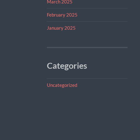
March 2025
February 2025
January 2025
Categories
Uncategorized