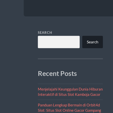
SEARCH
Search
Recent Posts
Menjelajahi Keunggulan Dunia Hiburan
Interaktif di Situs Slot Kamboja Gacor
Panduan Lengkap Bermain di Orbit4d
Slot: Situs Slot Online Gacor Gampang