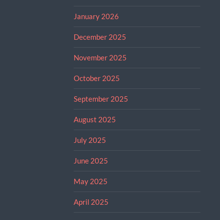
January 2026
December 2025
November 2025
October 2025
September 2025
August 2025
July 2025
June 2025
May 2025
April 2025