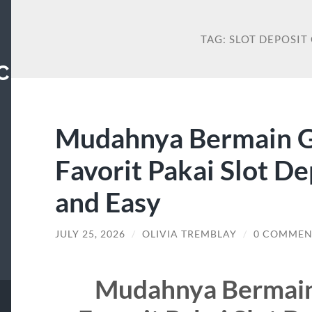
TAG:
SLOT DEPOSIT 
.COM
Mudahnya Bermain 
Favorit Pakai Slot De
and Easy
JULY 25, 2026
/
OLIVIA TREMBLAY
/
0 COMMEN
Mudahnya Bermain