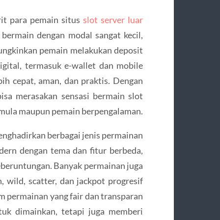
rit para pemain situs
slot server luar
ermain dengan modal sangat kecil,
mungkinkan pemain melakukan deposit
gital, termasuk e-wallet dan mobile
bih cepat, aman, dan praktis. Dengan
bisa merasakan sensasi bermain slot
pemula maupun pemain berpengalaman.
enghadirkan berbagai jenis permainan
odern dengan tema dan fitur berbeda,
eberuntungan. Banyak permainan juga
, wild, scatter, dan jackpot progresif
 permainan yang fair dan transparan
uk dimainkan, tetapi juga memberi