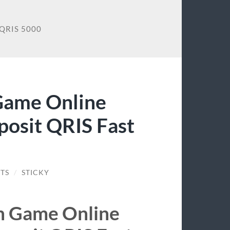
QRIS 5000
Game Online
posit QRIS Fast
TS
/
STICKY
 Game Online