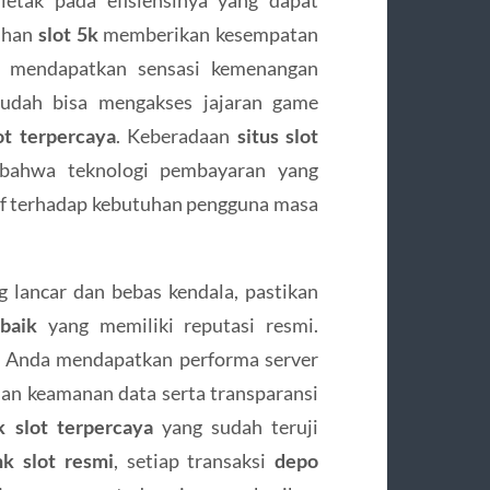
lihan
slot 5k
memberikan kesempatan
 mendapatkan sensasi kemenangan
sudah bisa mengakses jajaran game
lot terpercaya
. Keberadaan
situs slot
 bahwa teknologi pembayaran yang
if terhadap kebutuhan pengguna masa
lancar dan bebas kendala, pastikan
rbaik
yang memiliki reputasi resmi.
 Anda mendapatkan performa server
inan keamanan data serta transparansi
nk slot terpercaya
yang sudah teruji
nk slot resmi
, setiap transaksi
depo