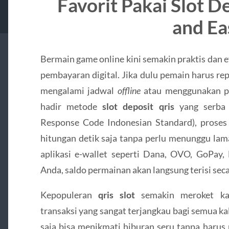
Favorit Pakai Slot D
and Ea
Bermain game online kini semakin praktis dan 
pembayaran digital. Jika dulu pemain harus rep
mengalami jadwal
offline
atau menggunakan pul
hadir metode
slot deposit qris
yang serba 
Response Code Indonesian Standard), proses 
hitungan detik saja tanpa perlu menunggu la
aplikasi e-wallet seperti Dana, OVO, GoPay,
Anda, saldo permainan akan langsung terisi sec
Kepopuleran
qris slot
semakin meroket ka
transaksi yang sangat terjangkau bagi semua k
saja bisa menikmati hiburan seru tanpa haru