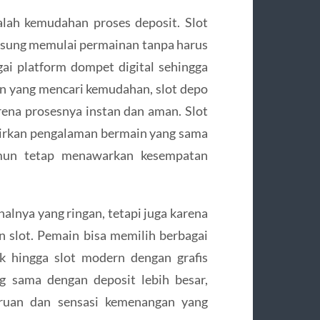
lah kemudahan proses deposit. Slot
sung memulai permainan tanpa harus
i platform dompet digital sehingga
ain yang mencari kemudahan, slot depo
rena prosesnya instan dan aman. Slot
dirkan pengalaman bermain yang sama
amun tetap menawarkan kesempatan
alnya yang ringan, tetapi juga karena
an slot. Pemain bisa memilih berbagai
sik hingga slot modern dengan grafis
g sama dengan deposit lebih besar,
eruan dan sensasi kemenangan yang