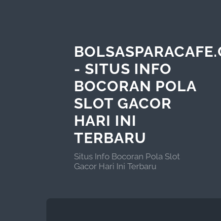
BOLSASPARACAFE
- SITUS INFO
BOCORAN POLA
SLOT GACOR
HARI INI
TERBARU
Situs Info Bocoran Pola Slot
Gacor Hari Ini Terbaru