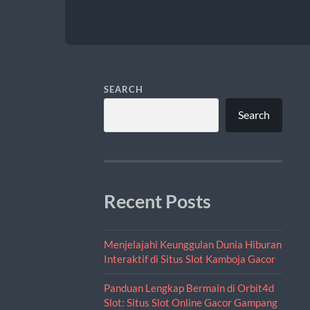
SEARCH
Search
Recent Posts
Menjelajahi Keunggulan Dunia Hiburan
Interaktif di Situs Slot Kamboja Gacor
Panduan Lengkap Bermain di Orbit4d
Slot: Situs Slot Online Gacor Gampang