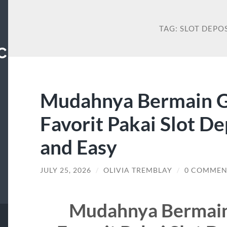
TAG:
SLOT DEPO
.COM
Mudahnya Bermain 
Favorit Pakai Slot De
and Easy
JULY 25, 2026
/
OLIVIA TREMBLAY
/
0 COMMEN
Mudahnya Bermain