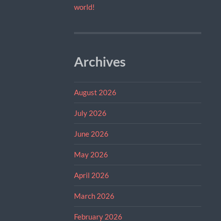
world!
Archives
August 2026
July 2026
June 2026
May 2026
April 2026
March 2026
February 2026