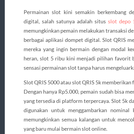
Permainan slot kini semakin berkembang d
digital, salah satunya adalah situs
slot depo 
memungkinkan pemain melakukan transaksi dep
berbagai aplikasi dompet digital. Slot QRIS 
mereka yang ingin bermain dengan modal kecil
heran, slot 5 ribu kini menjadi pilihan favor
sensasi permainan slot tanpa harus mengeluark
Slot QRIS 5000 atau slot QRIS 5k memberikan f
Dengan hanya Rp5.000, pemain sudah bisa meni
yang tersedia di platform terpercaya. Slot 5k da
digunakan untuk menggambarkan nominal kec
memungkinkan semua kalangan untuk mencob
yang baru mulai bermain slot online.