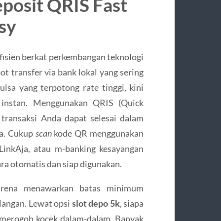
eposit QRIS Fast
sy
efisien berkat perkembangan teknologi
ot transfer via bank lokal yang sering
sa yang terpotong rate tinggi, kini
instan. Menggunakan QRIS (Quick
transaksi Anda dapat selesai dalam
ma. Cukup
scan
kode QR menggunakan
 LinkAja, atau m-banking kesayangan
ara otomatis dan siap digunakan.
rena menawarkan batas minimum
alangan. Lewat opsi
slot depo 5k
, siapa
s merogoh kocek dalam-dalam. Banyak