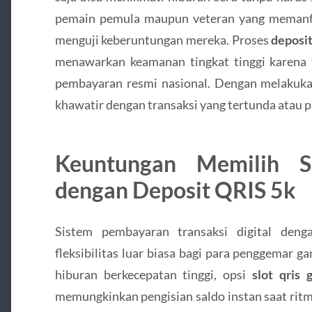
pemain pemula maupun veteran yang memanf
menguji keberuntungan mereka. Proses
deposit
menawarkan keamanan tingkat tinggi karena t
pembayaran resmi nasional. Dengan melakuk
khawatir dengan transaksi yang tertunda atau pr
Keuntungan Memilih S
dengan Deposit QRIS 5k
Sistem pembayaran transaksi digital den
fleksibilitas luar biasa bagi para penggemar 
hiburan berkecepatan tinggi, opsi
slot qris 
memungkinkan pengisian saldo instan saat rit