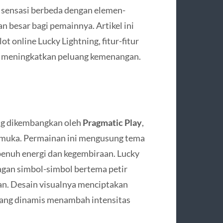
sensasi berbeda dengan elemen-
besar bagi pemainnya. Artikel ini
t online Lucky Lightning, fitur-fitur
at meningkatkan peluang kemenangan.
ang dikembangkan oleh
Pragmatic Play
,
emuka. Permainan ini mengusung tema
penuh energi dan kegembiraan. Lucky
ngan simbol-simbol bertema petir
n. Desain visualnya menciptakan
yang dinamis menambah intensitas