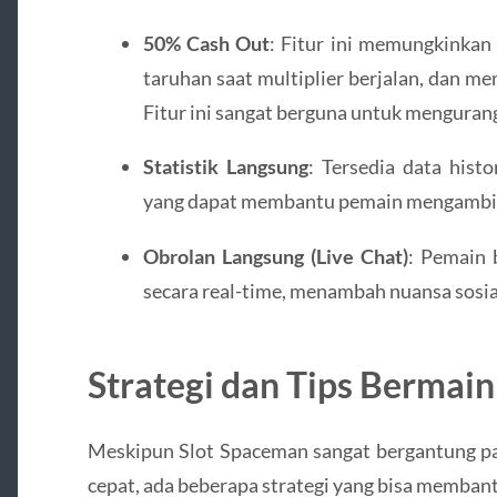
50% Cash Out
: Fitur ini memungkinkan
taruhan saat multiplier berjalan, dan me
Fitur ini sangat berguna untuk mengurangi
Statistik Langsung
: Tersedia data histo
yang dapat membantu pemain mengambil 
Obrolan Langsung (Live Chat)
: Pemain 
secara real-time, menambah nuansa sosi
Strategi dan Tips Bermai
Meskipun Slot Spaceman sangat bergantung p
cepat, ada beberapa strategi yang bisa membant