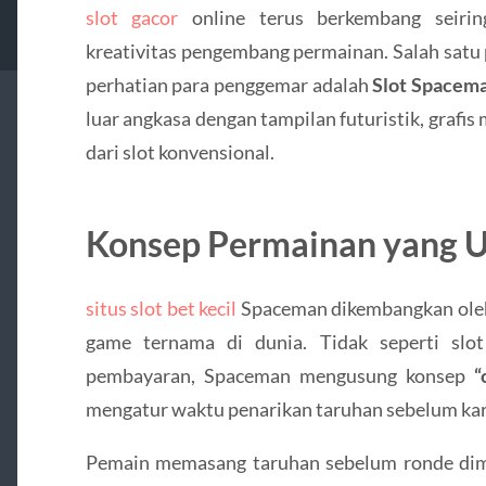
slot gacor
online terus berkembang seirin
kreativitas pengembang permainan. Salah satu 
perhatian para penggemar adalah
Slot Spacem
luar angkasa dengan tampilan futuristik, grafi
dari slot konvensional.
Konsep Permainan yang Un
situs slot bet kecil
Spaceman dikembangkan ol
game ternama di dunia. Tidak seperti slo
pembayaran, Spaceman mengusung konsep
“
mengatur waktu penarikan taruhan sebelum karak
Pemain memasang taruhan sebelum ronde dimul