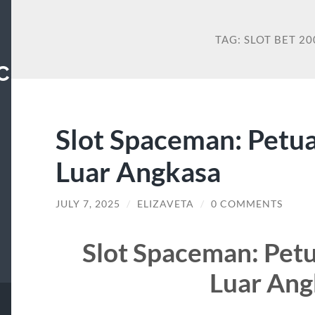
TAG:
SLOT BET 20
.COM
Slot Spaceman: Petua
Luar Angkasa
JULY 7, 2025
/
ELIZAVETA
/
0 COMMENTS
Slot Spaceman: Petu
Luar Ang