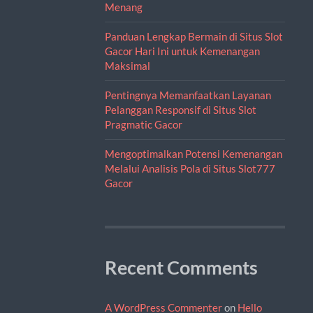
Menang
Panduan Lengkap Bermain di Situs Slot
Gacor Hari Ini untuk Kemenangan
Maksimal
Pentingnya Memanfaatkan Layanan
Pelanggan Responsif di Situs Slot
Pragmatic Gacor
Mengoptimalkan Potensi Kemenangan
Melalui Analisis Pola di Situs Slot777
Gacor
Recent Comments
A WordPress Commenter
on
Hello