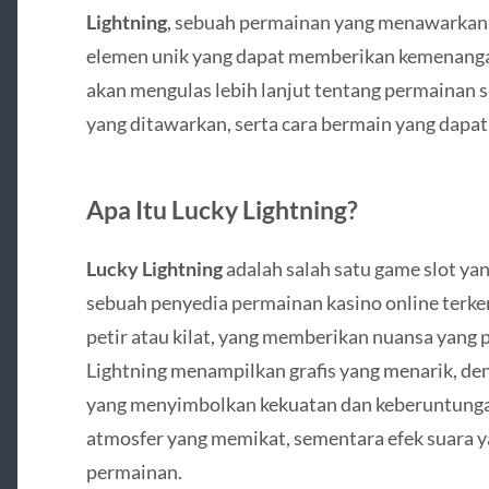
Lightning
, sebuah permainan yang menawarkan 
elemen unik yang dapat memberikan kemenangan 
akan mengulas lebih lanjut tentang permainan slo
yang ditawarkan, serta cara bermain yang dap
Apa Itu Lucky Lightning?
Lucky Lightning
adalah salah satu game slot y
sebuah penyedia permainan kasino online terk
petir atau kilat, yang memberikan nuansa yang 
Lightning menampilkan grafis yang menarik, de
yang menyimbolkan kekuatan dan keberuntunga
atmosfer yang memikat, sementara efek suara 
permainan.