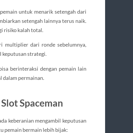
 pemain untuk menarik setengah dari
mbiarkan setengah lainnya terus naik.
 risiko kalah total.
ri multiplier dari ronde sebelumnya,
keputusan strategi.
bisa berinteraksi dengan pemain lain
al dalam permainan.
n Slot Spaceman
ada keberanian mengambil keputusan
u pemain bermain lebih bijak: