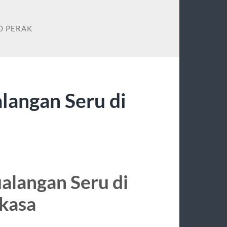
0 PERAK
langan Seru di
alangan Seru di
kasa