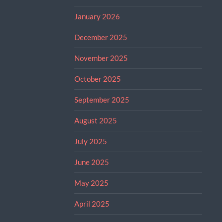
January 2026
December 2025
November 2025
October 2025
September 2025
August 2025
July 2025
June 2025
May 2025
April 2025