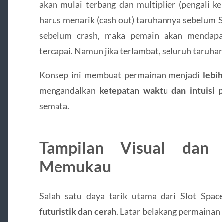
akan mulai terbang dan multiplier (pengali 
harus menarik (cash out) taruhannya sebelum S
sebelum crash, maka pemain akan mendapa
tercapai. Namun jika terlambat, seluruh taruhan
Konsep ini membuat permainan menjadi
lebih
mengandalkan
ketepatan waktu dan intuisi 
semata.
Tampilan Visual dan
Memukau
Salah satu daya tarik utama dari Slot Spa
futuristik dan cerah
. Latar belakang permaina