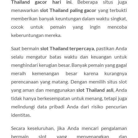
Thailand gacor hari ini
. Beberapa situs juga
menawarkan
slot Thailand paling gacor
yang terbukti
memberikan banyak keuntungan dalam waktu singkat,
cocok untuk pemain yang ingin mencoba
keberuntungan mereka.
Saat bermain
slot Thailand terpercaya
, pastikan Anda
selalu mengatur batas waktu dan keuangan untuk
menghindari kerugian besar. Banyak pemain yang gagal
meraih kemenangan besar karena kurangnya
perencanaan yang matang. Dengan memilih situs slot
yang aman dan menggunakan
slot Thailand asli
, Anda
tidak hanya berkesempatan untuk menang, tetapi juga
melindungi data pribadi Anda dari risiko pencurian
identitas.
Secara keseluruhan, jika Anda mencari pengalaman
bermain slot yang menyenangkan dan