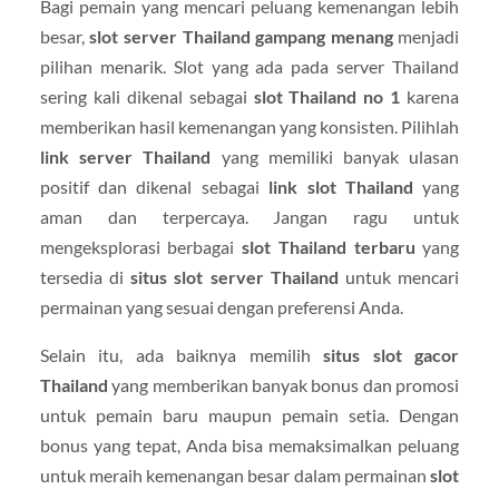
Bagi pemain yang mencari peluang kemenangan lebih
besar,
slot server Thailand gampang menang
menjadi
pilihan menarik. Slot yang ada pada server Thailand
sering kali dikenal sebagai
slot Thailand no 1
karena
memberikan hasil kemenangan yang konsisten. Pilihlah
link server Thailand
yang memiliki banyak ulasan
positif dan dikenal sebagai
link slot Thailand
yang
aman dan terpercaya. Jangan ragu untuk
mengeksplorasi berbagai
slot Thailand terbaru
yang
tersedia di
situs slot server Thailand
untuk mencari
permainan yang sesuai dengan preferensi Anda.
Selain itu, ada baiknya memilih
situs slot gacor
Thailand
yang memberikan banyak bonus dan promosi
untuk pemain baru maupun pemain setia. Dengan
bonus yang tepat, Anda bisa memaksimalkan peluang
untuk meraih kemenangan besar dalam permainan
slot