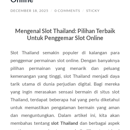
DECEMBER 18, 2025
/
0 COMMENTS
/
STICKY
Mengenal Slot Thailand: Pilihan Terbaik
Untuk Penggemar Slot Online
Slot Thailand semakin populer di kalangan para
penggemar permainan slot online. Dengan banyaknya
pilihan permainan yang menarik dan peluang
kemenangan yang tinggi, slot Thailand menjadi daya
tarik utama di dunia perjudian digital. Bagi mereka
yang ingin merasakan sensasi bermain di situs slot
Thailand, terdapat beberapa hal yang perlu diketahui
untuk memastikan pengalaman bermain yang aman
dan menguntungkan. Dalam artikel ini, kita akan
membahas tentang
slot Thailand
dan berbagai aspek