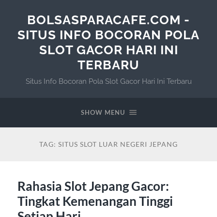
BOLSASPARACAFE.COM -
SITUS INFO BOCORAN POLA
SLOT GACOR HARI INI
TERBARU
Situs Info Bocoran Pola Slot Gacor Hari Ini Terbaru
SHOW MENU
TAG:
SITUS SLOT LUAR NEGERI JEPANG
Rahasia Slot Jepang Gacor:
Tingkat Kemenangan Tinggi
Setiap Hari