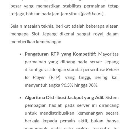
besar yang memastikan stabilitas permainan tetap
terjaga, bahkan pada jam-jam sibuk (
peak hours
).
Selain masalah teknis, berikut adalah beberapa alasan
mengapa Slot Jepang dikenal sangat royal dalam
memberikan kemenangan:
Pengaturan RTP yang Kompetitif:
Mayoritas
permainan yang diinang pada server Jepang
dikonfigurasi dengan standar persentase
Return
to Player
(RTP) yang tinggi, sering kali
menyentuh angka 96,5% hingga 98%.
Algoritma Distribusi Jackpot yang Adil:
Sistem
pembagian hadiah pada server ini dirancang
untuk mendistribusikan kemenangan secara
berkala kepada pemain aktif, bukan hanya
menumpuk pada satu waktu tertentu. Ini