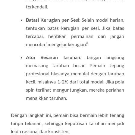
terkendali.
Batasi Kerugian per Sesi
: Selain modal harian,
tentukan batas kerugian per sesi. Jika batas
tercapai, hentikan permainan dan jangan
mencoba “mengejar kerugian.”
Atur Besaran Taruhan
: Jangan langsung
memasang taruhan besar. Pemain Jepang
profesional biasanya memulai dengan taruhan
kecil, misalnya 1-2% dari total modal. Jika pola
spin terlihat menguntungkan, mereka perlahan
menaikkan taruhan.
Dengan langkah ini, pemain bisa bermain lebih tenang
tanpa tekanan, sehingga keputusan taruhan menjadi
lebih rasional dan konsisten.