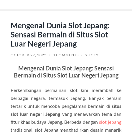
Mengenal Dunia Slot Jepang:
Sensasi Bermain di Situs Slot
Luar Negeri Jepang
OCTOBER 27, 2025
/
0 COMMENTS
/
STICKY
Mengenal Dunia Slot Jepang: Sensasi
Bermain di Situs Slot Luar Negeri Jepang
Perkembangan permainan slot kini merambah ke
berbagai negara, termasuk Jepang. Banyak pemain
tertarik untuk mencoba pengalaman bermain di
situs
slot luar negeri Jepang
yang menawarkan tema dan
fitur khas budaya Jepang. Berbeda dengan
slot jepang
tradisional, slot Jepang menghadirkan desain menarik