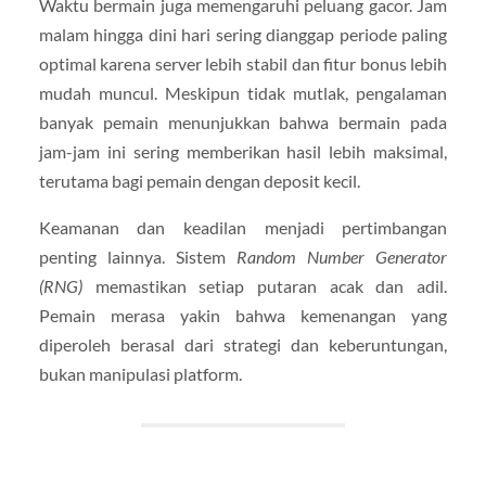
Waktu bermain juga memengaruhi peluang gacor. Jam
malam hingga dini hari sering dianggap periode paling
optimal karena server lebih stabil dan fitur bonus lebih
mudah muncul. Meskipun tidak mutlak, pengalaman
banyak pemain menunjukkan bahwa bermain pada
jam-jam ini sering memberikan hasil lebih maksimal,
terutama bagi pemain dengan deposit kecil.
Keamanan dan keadilan menjadi pertimbangan
penting lainnya. Sistem
Random Number Generator
(RNG)
memastikan setiap putaran acak dan adil.
Pemain merasa yakin bahwa kemenangan yang
diperoleh berasal dari strategi dan keberuntungan,
bukan manipulasi platform.