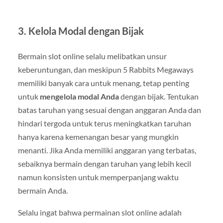
3.
Kelola Modal dengan Bijak
Bermain slot online selalu melibatkan unsur
keberuntungan, dan meskipun 5 Rabbits Megaways
memiliki banyak cara untuk menang, tetap penting
untuk
mengelola modal Anda
dengan bijak. Tentukan
batas taruhan yang sesuai dengan anggaran Anda dan
hindari tergoda untuk terus meningkatkan taruhan
hanya karena kemenangan besar yang mungkin
menanti. Jika Anda memiliki anggaran yang terbatas,
sebaiknya bermain dengan taruhan yang lebih kecil
namun konsisten untuk memperpanjang waktu
bermain Anda.
Selalu ingat bahwa permainan slot online adalah