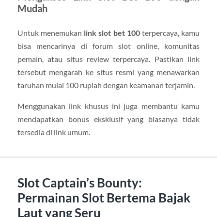
Mudah
Untuk menemukan
link slot bet 100
terpercaya, kamu
bisa mencarinya di forum slot online, komunitas
pemain, atau situs review terpercaya. Pastikan link
tersebut mengarah ke situs resmi yang menawarkan
taruhan mulai 100 rupiah dengan keamanan terjamin.
Menggunakan link khusus ini juga membantu kamu
mendapatkan bonus eksklusif yang biasanya tidak
tersedia di link umum.
Slot Captain’s Bounty:
Permainan Slot Bertema Bajak
Laut yang Seru