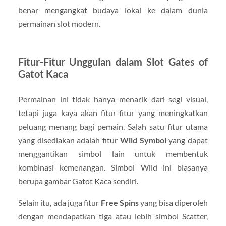
benar mengangkat budaya lokal ke dalam dunia
permainan slot modern.
Fitur-Fitur Unggulan dalam Slot Gates of
Gatot Kaca
Permainan ini tidak hanya menarik dari segi visual,
tetapi juga kaya akan fitur-fitur yang meningkatkan
peluang menang bagi pemain. Salah satu fitur utama
yang disediakan adalah fitur
Wild Symbol
yang dapat
menggantikan simbol lain untuk membentuk
kombinasi kemenangan. Simbol Wild ini biasanya
berupa gambar Gatot Kaca sendiri.
Selain itu, ada juga fitur
Free Spins
yang bisa diperoleh
dengan mendapatkan tiga atau lebih simbol Scatter,