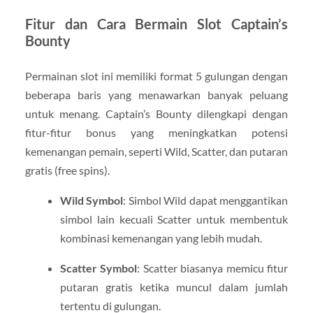
Fitur dan Cara Bermain Slot Captain’s
Bounty
Permainan slot ini memiliki format 5 gulungan dengan
beberapa baris yang menawarkan banyak peluang
untuk menang. Captain’s Bounty dilengkapi dengan
fitur-fitur bonus yang meningkatkan potensi
kemenangan pemain, seperti Wild, Scatter, dan putaran
gratis (free spins).
Wild Symbol
: Simbol Wild dapat menggantikan
simbol lain kecuali Scatter untuk membentuk
kombinasi kemenangan yang lebih mudah.
Scatter Symbol
: Scatter biasanya memicu fitur
putaran gratis ketika muncul dalam jumlah
tertentu di gulungan.