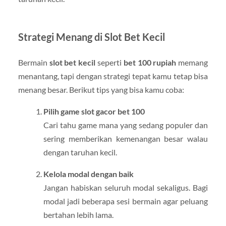
Strategi Menang di Slot Bet Kecil
Bermain
slot bet kecil
seperti
bet 100 rupiah
memang
menantang, tapi dengan strategi tepat kamu tetap bisa
menang besar. Berikut tips yang bisa kamu coba:
Pilih game slot gacor bet 100
Cari tahu game mana yang sedang populer dan
sering memberikan kemenangan besar walau
dengan taruhan kecil.
Kelola modal dengan baik
Jangan habiskan seluruh modal sekaligus. Bagi
modal jadi beberapa sesi bermain agar peluang
bertahan lebih lama.