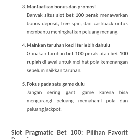
Manfaatkan bonus dan promosi
Banyak
situs slot bet 100 perak
menawarkan
bonus deposit, free spin, dan cashback untuk
membantu meningkatkan peluang menang.
Mainkan taruhan kecil terlebih dahulu
Gunakan taruhan
bet 100 perak
atau
bet 100
rupiah
di awal untuk melihat pola kemenangan
sebelum naikkan taruhan.
Fokus pada satu game dulu
Jangan sering ganti game karena bisa
mengurangi peluang memahami pola dan
peluang jackpot.
Slot Pragmatic Bet 100: Pilihan Favorit