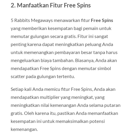
2.
Manfaatkan Fitur Free Spins
5 Rabbits Megaways menawarkan fitur
Free Spins
yang memberikan kesempatan bagi pemain untuk
memutar gulungan secara gratis. Fitur ini sangat
penting karena dapat meningkatkan peluang Anda
untuk memenangkan pembayaran besar tanpa harus
mengeluarkan biaya tambahan. Biasanya, Anda akan
mendapatkan Free Spins dengan memutar simbol
scatter pada gulungan tertentu.
Setiap kali Anda memicu fitur Free Spins, Anda akan
mendapatkan multiplier yang meningkat, yang
meningkatkan nilai kemenangan Anda selama putaran
gratis. Oleh karena itu, pastikan Anda memanfaatkan
kesempatan ini untuk memaksimalkan potensi
kemenangan.