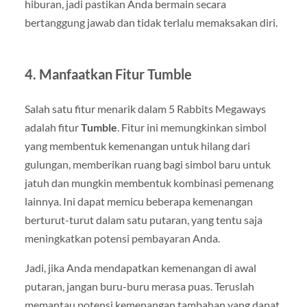
hiburan, jadi pastikan Anda bermain secara
bertanggung jawab dan tidak terlalu memaksakan diri.
4.
Manfaatkan Fitur Tumble
Salah satu fitur menarik dalam 5 Rabbits Megaways
adalah fitur
Tumble
. Fitur ini memungkinkan simbol
yang membentuk kemenangan untuk hilang dari
gulungan, memberikan ruang bagi simbol baru untuk
jatuh dan mungkin membentuk kombinasi pemenang
lainnya. Ini dapat memicu beberapa kemenangan
berturut-turut dalam satu putaran, yang tentu saja
meningkatkan potensi pembayaran Anda.
Jadi, jika Anda mendapatkan kemenangan di awal
putaran, jangan buru-buru merasa puas. Teruslah
memantau potensi kemenangan tambahan yang dapat