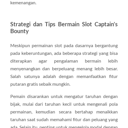
kemenangan.
Strategi dan Tips Bermain Slot Captain’s
Bounty
Meskipun permainan slot pada dasarnya bergantung
pada keberuntungan, ada beberapa strategi yang bisa
diterapkan agar pengalaman bermain lebih
menyenangkan dan berpeluang menang lebih besar.
Salah satunya adalah dengan memanfaatkan fitur
putaran gratis sebaik mungkin.
Pemain disarankan untuk mengatur taruhan dengan
bijak, mulai dari taruhan kecil untuk mengenali pola
permainan, kemudian secara bertahap menaikkan
taruhan saat sudah memahami fitur dan peluang yang
ada. Selain itu, penting untuk mengelola modal dengan