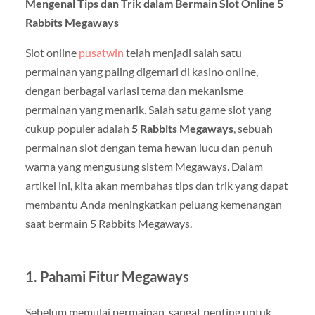
Mengenal Tips dan Trik dalam Bermain Slot Online 5
Rabbits Megaways
Slot online
pusatwin
telah menjadi salah satu
permainan yang paling digemari di kasino online,
dengan berbagai variasi tema dan mekanisme
permainan yang menarik. Salah satu game slot yang
cukup populer adalah
5 Rabbits Megaways
, sebuah
permainan slot dengan tema hewan lucu dan penuh
warna yang mengusung sistem Megaways. Dalam
artikel ini, kita akan membahas tips dan trik yang dapat
membantu Anda meningkatkan peluang kemenangan
saat bermain 5 Rabbits Megaways.
1.
Pahami Fitur Megaways
Sebelum memulai permainan, sangat penting untuk