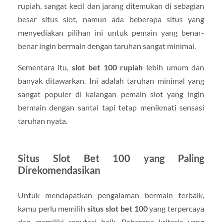
rupiah, sangat kecil dan jarang ditemukan di sebagian
besar situs slot, namun ada beberapa situs yang
menyediakan pilihan ini untuk pemain yang benar-
benar ingin bermain dengan taruhan sangat minimal.
Sementara itu,
slot bet 100 rupiah
lebih umum dan
banyak ditawarkan. Ini adalah taruhan minimal yang
sangat populer di kalangan pemain slot yang ingin
bermain dengan santai tapi tetap menikmati sensasi
taruhan nyata.
Situs Slot Bet 100 yang Paling
Direkomendasikan
Untuk mendapatkan pengalaman bermain terbaik,
kamu perlu memilih
situs slot bet 100
yang terpercaya
dan memiliki reputasi baik. Beberapa kriteria yang