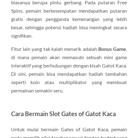
biasanya berupa pintu gerbang. Pada putaran Free
Spins, pemain berkesempatan mendapatkan putaran
gratis dengan pengganda kemenangan yang lebih
besar, sehingga potensi hadiah bisa meningkat secara
signifikan.
Fitur lain yang tak kalah menarik adalah
Bonus Game
,
di mana pemain akan memasuki sebuah mini game
interaktif yang berhubungan dengan kisah Gatot Kaca.
Di sini, pemain bisa mendapatkan hadiah tambahan
seperti koin atau multiplikator yang membuat
permainan semakin seru.
Cara Bermain Slot Gates of Gatot Kaca
Untuk mulai bermain Gates of Gatot Kaca, pemain
perlu memilih nilai taruhan sesuai dengan budget yang