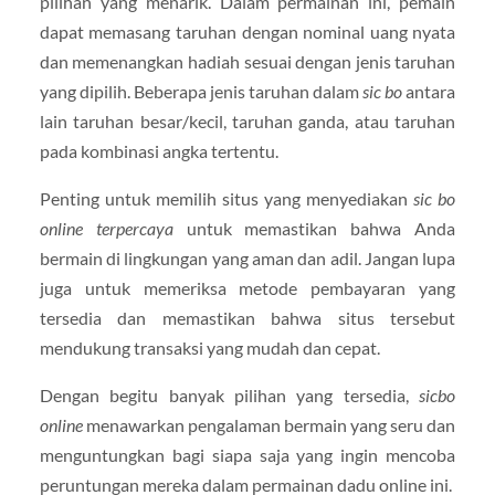
pilihan yang menarik. Dalam permainan ini, pemain
dapat memasang taruhan dengan nominal uang nyata
dan memenangkan hadiah sesuai dengan jenis taruhan
yang dipilih. Beberapa jenis taruhan dalam
sic bo
antara
lain taruhan besar/kecil, taruhan ganda, atau taruhan
pada kombinasi angka tertentu.
Penting untuk memilih situs yang menyediakan
sic bo
online terpercaya
untuk memastikan bahwa Anda
bermain di lingkungan yang aman dan adil. Jangan lupa
juga untuk memeriksa metode pembayaran yang
tersedia dan memastikan bahwa situs tersebut
mendukung transaksi yang mudah dan cepat.
Dengan begitu banyak pilihan yang tersedia,
sicbo
online
menawarkan pengalaman bermain yang seru dan
menguntungkan bagi siapa saja yang ingin mencoba
peruntungan mereka dalam permainan dadu online ini.